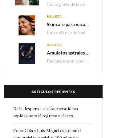
Como parte de la celebración por sus primeros 100 años enMéxico, Coca-Cola presenta hoy el…
BELLEZA
Skincare para vacaciones: Los do’s and dont’s para cuidar tu piel
Entre el traje de baño, las sandalias, los lentes de sol y los looks que…
BELLEZA
Amuletos astrales y la icónica colección Zodiaque de Van Cleef & Arpels
Fascinada por la poesía de las estrellas, la Maison Van Cleef & Arpels celebra la llegada de las…
ARTÍCULOS RECIENTES
De la despensa a la lonchera: ideas
rápidas para el regreso a clases
Coca-Cola y Luis Miguel estrenan el
comercial que celebra 100 años de