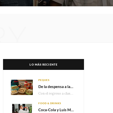
RY
LO MÁS RECIENTE
PEQUES
De la despensa a la lonchera: ideas rápidas para el regreso a clases
Con el regreso a clases cada vez más cerca, las familias comienzan a reorganizar horarios,…
FOOD & DRINKS
Coca-Cola y Luis Miguel estrenan el comercial que celebra 100 años de historia junto a México