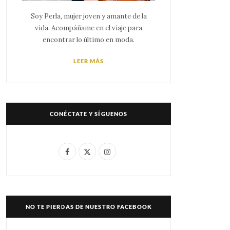
Soy Perla, mujer joven y amante de la
vida. Acompáñame en el viaje para
encontrar lo último en moda.
LEER MÁS
CONÉCTATE Y SÍGUENOS
F
X
I
a
(
n
c
T
s
e
w
t
NO TE PIERDAS DE NUESTRO FACEBOOK
b
i
a