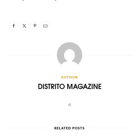
AUTHOR
DISTRITO MAGAZINE
W
e
b
s
i
t
RELATED POSTS
e