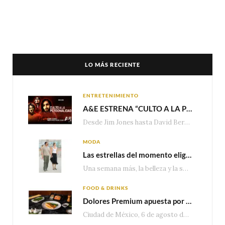
LO MÁS RECIENTE
ENTRETENIMIENTO
A&E ESTRENA “CULTO A LA PERSONALIDAD”,LA SERIE SOBRE LOS LÍDERES DE SECTA MÁS SINIESTROS DE LA HISTORIA
Desde Jim Jones hasta David Berg, la producción recorre en seis episodios cómo el carisma,…
MODA
Las estrellas del momento eligen Valentino
Una semana más, la belleza y la sofisticación de Valentino vuelven a tomar el escenario internacional. Desde…
FOOD & DRINKS
Dolores Premium apuesta por el salmón para seguir creciendo en categorías estratégicas
Ciudad de México, 6 de agosto de 2026.— Con una producción de 2.17 millones de…