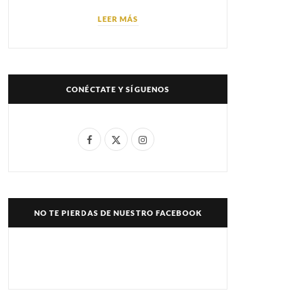
LEER MÁS
CONÉCTATE Y SÍGUENOS
F
X
I
a
(
n
c
T
s
e
w
t
NO TE PIERDAS DE NUESTRO FACEBOOK
b
i
a
o
t
g
o
t
r
k
e
a