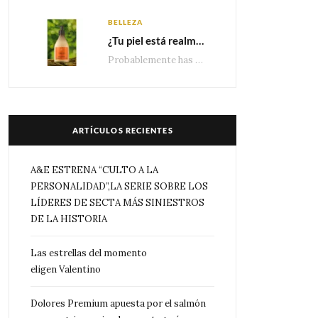
BELLEZA
¿Tu piel está realmente hidratada? 4 señales que podrían indicar que necesita algo más
Probablemente has escuchado que el cuidado e hidratación corporal se suele asociar únicamente con una…
ARTÍCULOS RECIENTES
A&E ESTRENA “CULTO A LA
PERSONALIDAD”,LA SERIE SOBRE LOS
LÍDERES DE SECTA MÁS SINIESTROS
DE LA HISTORIA
Las estrellas del momento
eligen Valentino
Dolores Premium apuesta por el salmón