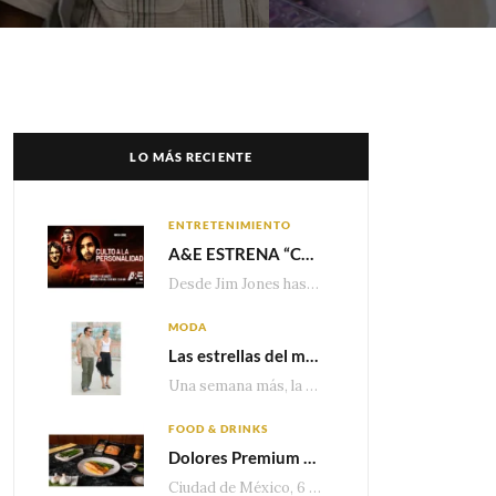
LO MÁS RECIENTE
ENTRETENIMIENTO
A&E ESTRENA “CULTO A LA PERSONALIDAD”,LA SERIE SOBRE LOS LÍDERES DE SECTA MÁS SINIESTROS DE LA HISTORIA
Desde Jim Jones hasta David Berg, la producción recorre en seis episodios cómo el carisma,…
MODA
Las estrellas del momento eligen Valentino
Una semana más, la belleza y la sofisticación de Valentino vuelven a tomar el escenario internacional. Desde…
FOOD & DRINKS
Dolores Premium apuesta por el salmón para seguir creciendo en categorías estratégicas
Ciudad de México, 6 de agosto de 2026.— Con una producción de 2.17 millones de…