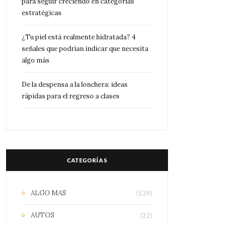
para seguir creciendo en categorías
estratégicas
¿Tu piel está realmente hidratada? 4
señales que podrían indicar que necesita
algo más
De la despensa a la lonchera: ideas
rápidas para el regreso a clases
CATEGORÍAS
ALGO MAS
(539)
AUTOS
(22)