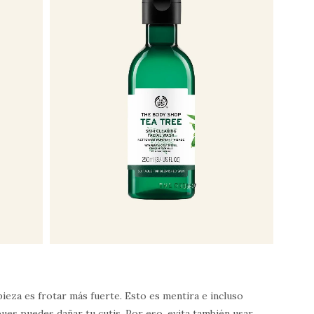
eza es frotar más fuerte. Esto es mentira e incluso
ues puedes dañar tu cutis. Por eso, evita también usar