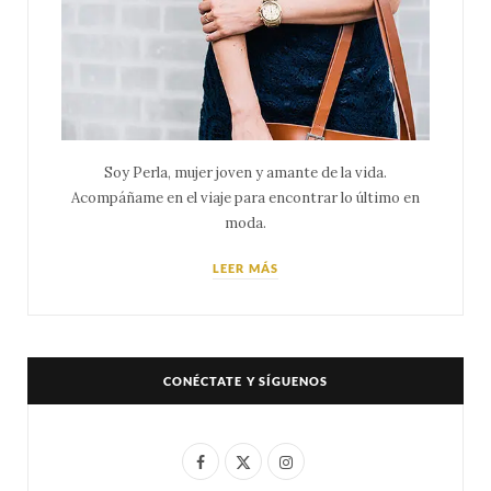
Soy Perla, mujer joven y amante de la vida.
Acompáñame en el viaje para encontrar lo último en
moda.
LEER MÁS
CONÉCTATE Y SÍGUENOS
F
X
I