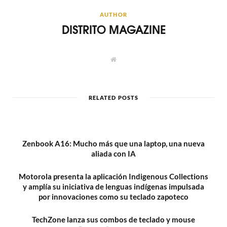
AUTHOR
DISTRITO MAGAZINE
W
e
b
s
i
t
RELATED POSTS
e
Zenbook A16: Mucho más que una laptop, una nueva
aliada con IA
Motorola presenta la aplicación Indigenous Collections
y amplía su iniciativa de lenguas indígenas impulsada
por innovaciones como su teclado zapoteco
TechZone lanza sus combos de teclado y mouse