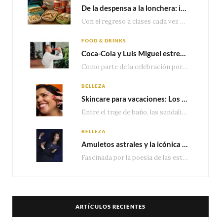
De la despensa a la lonchera: ideas rápidas para el regreso a clases
Con el regreso a clases cada vez más cerca, las familias comienzan a reorganizar horarios,…
FOOD & DRINKS
Coca-Cola y Luis Miguel estrenan el comercial que celebra 100 años de historia junto a México
Como parte de la celebración por sus primeros 100 años enMéxico, Coca-Cola presenta hoy el…
BELLEZA
Skincare para vacaciones: Los do’s and dont’s para cuidar tu piel
Entre el traje de baño, las sandalias, los lentes de sol y los looks que…
BELLEZA
Amuletos astrales y la icónica colección Zodiaque de Van Cleef & Arpels
Fascinada por la poesía de las estrellas, la Maison Van Cleef & Arpels celebra la llegada de las…
ARTÍCULOS RECIENTES