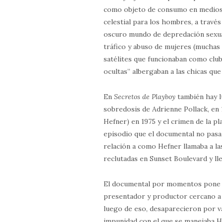
como objeto de consumo en medios.
celestial para los hombres, a travé
oscuro mundo de depredación sexua
tráfico y abuso de mujeres (muchas
satélites que funcionaban como club
ocultas” albergaban a las chicas que
En
Secretos de Playboy
también hay l
sobredosis de Adrienne Pollack, en 1
Hefner) en 1975 y el crimen de la 
episodio que el documental no pasa
relación a como Hefner llamaba a las
reclutadas en Sunset Boulevard y lle
El documental por momentos pone l
presentador y productor cercano a He
luego de eso, desaparecieron por va
impunidad con el que se manejaba H