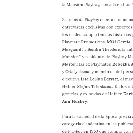
la Mansión Playboy, ubicada en Los Á
Secretos de Playboy
cuenta con un ma
entrevistas exclusivas con expertos
los cuales comparten sus historias 
Playmate Promotions,
Miki García
;
Marquardt
y
Sondra Theodore
; la au
Mansion
” y residente de Playboy M
Masten
; las ex Playmates
Rebekka A
y
Cristy Thom
; y miembros del perso
ejecutiva
Lisa Loving Barrett
, el m
Hefner
Stefan Tetenbaum
. En los ú
gemelas y ex novias de Hefner
Kari
Ann Huskey
.
Para la sociedad de la época previa 
categoría clandestina en las publica
de
Playboy
en 1953 que rompió con 