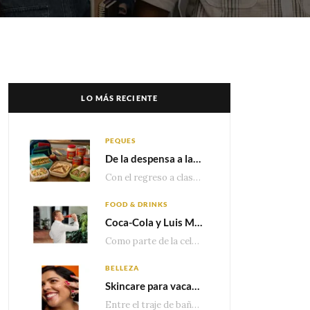
LO MÁS RECIENTE
PEQUES
De la despensa a la lonchera: ideas rápidas para el regreso a clases
Con el regreso a clases cada vez más cerca, las familias comienzan a reorganizar horarios,…
FOOD & DRINKS
Coca-Cola y Luis Miguel estrenan el comercial que celebra 100 años de historia junto a México
Como parte de la celebración por sus primeros 100 años enMéxico, Coca-Cola presenta hoy el…
BELLEZA
Skincare para vacaciones: Los do’s and dont’s para cuidar tu piel
Entre el traje de baño, las sandalias, los lentes de sol y los looks que…