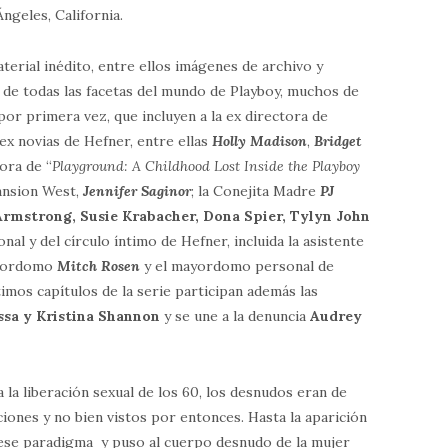
ngeles, California.
terial inédito, entre ellos imágenes de archivo y
 de todas las facetas del mundo de Playboy, muchos de
por primera vez, que incluyen a la ex directora de
 ex novias de Hefner, entre ellas
Holly Madison
,
Bridget
tora de “
Playground: A Childhood Lost Inside the Playboy
ansion West,
Jennifer Saginor
; la Conejita Madre
PJ
rmstrong, Susie Krabacher, Dona Spier, Tylyn John
nal y del círculo íntimo de Hefner, incluida la asistente
ayordomo
Mitch Rosen
y el mayordomo personal de
ltimos capítulos de la serie participan además las
ssa y Kristina Shannon
y se une a la denuncia
Audrey
a la liberación sexual de los 60, los desnudos eran de
ciones y no bien vistos por entonces. Hasta la aparición
ese paradigma y puso al cuerpo desnudo de la mujer