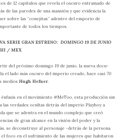
es de 12 capítulos que revela el oscuro entramado de
rás de las paredes de una mansión y que evidencia la
er sobre las “conejitas” adentro del emporio de
importante de todos los tiempos.
VA SERIE
GRAN ESTRENO:
DOMINGO 19 DE JUNIO
CHI / MEX
rtir del próximo domingo 19 de junio, la nueva docu-
da el lado más oscuro del imperio creado, hace casi 70
los medios
Hugh Hefner
.
n énfasis en el movimiento #MeToo, esta producción sin
 las verdades ocultas detrás del imperio Playboy a
ida que se adentra en el mundo complejo que creó
cias de gran alcance en la visión del poder y la
ás, se deconstruye al personaje -detrás de la persona
 el foco en el sufrimiento de las mujeres que habitaron