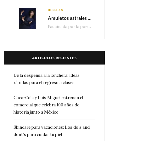
BELLEZA
Amuletos astrales y la icónica colección Zodiaque de Van Cleef & Arpels
Fascinada por la poesía de las estrellas, la Maison Van Cleef & Arpels celebra la llegada de las…
ARTÍCULOS RECIENTES
De la despensa a la lonchera: ideas
rápidas para el regreso a clases
Coca-Cola y Luis Miguel estrenan el
comercial que celebra 100 años de
historia junto a México
Skincare para vacaciones: Los do’s and
dont’s para cuidar tu piel