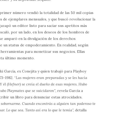
 primer número vendió la totalidad de las 50 mil copias
nes de ejemplares mensuales, y que buscó revolucionar la
gazapó un editor listo para saciar sus apetitos más
scaló, por un lado, en los deseos de los hombres de
, se amparó en la divulgación de los derechos
rle un status de empoderamiento. En realidad, según
 herramientas para monetizar sus negocios. Ellas
sta último momento.
iki García, ex Conejita y quien trabajó para Playboy
3-1982. “
Las mujeres eran preparadas y se les hacía
 Y él (Hefner) se creía el dueño de esas mujeres. Hubo
hubo Playmates que se suicidaron”,
revela García a
ribir un libro para denunciar estas atrocidades.
a sobornarme. Cuando encontrás a alguien tan poderoso te
r. Lo que sea. Tanto así era lo que le temía
”, detalla