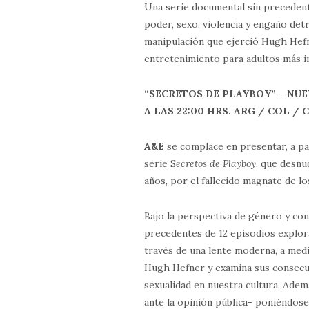
Una serie documental sin precedent
poder, sexo, violencia y engaño det
manipulación que ejerció Hugh Hefn
entretenimiento para adultos más 
“SECRETOS DE PLAYBOY” – NUE
A LAS 22:00 HRS. ARG / COL / 
A&E
se complace en presentar, a pa
serie S
ecretos de Playboy
, que desnu
años, por el fallecido magnate de 
Bajo la perspectiva de género y co
precedentes de 12 episodios explora
través de una lente moderna, a med
Hugh Hefner y examina sus consecuen
sexualidad en nuestra cultura. Adem
ante la opinión pública- poniéndose