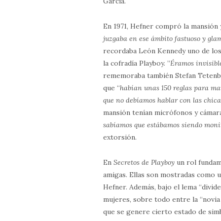
García.
En 1971, Hefner compró la mansión y
juzgaba en ese ámbito fastuoso y gla
recordaba León Kennedy uno de los
la cofradía Playboy. ”
Éramos invisible
rememoraba también Stefan Tetenb
que “
habían unas 150 reglas para ma
que no debíamos hablar con las chica
mansión tenían micrófonos y cámar
sabíamos que estábamos siendo moni
extorsión.
En
Secretos de Playboy
un rol fundam
amigas. Ellas son mostradas como u
Hefner. Además, bajo el lema “divide
mujeres, sobre todo entre la “novia 
que se genere cierto estado de simb