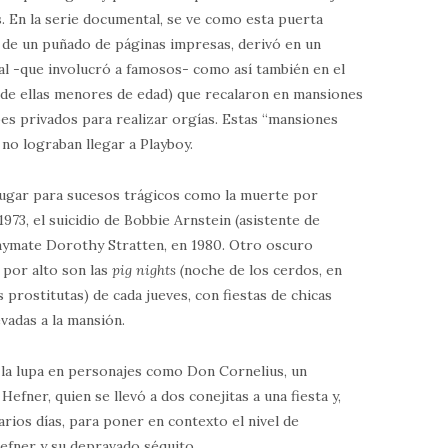
 En la serie documental, se ve como esta puerta
s de un puñado de páginas impresas, derivó en un
l -que involucró a famosos- como así también en el
 de ellas menores de edad) que recalaron en mansiones
es privados para realizar orgías. Estas “mansiones
 no lograban llegar a Playboy.
ugar para sucesos trágicos como la muerte por
973, el suicidio de Bobbie Arnstein (asistente de
playmate Dorothy Stratten, en 1980. Otro oscuro
 por alto son las
pig nights (
noche de los cerdos, en
 prostitutas) de cada jueves, con fiestas de chicas
vadas a la mansión.
a lupa en personajes como Don Cornelius, un
fner, quien se llevó a dos conejitas a una fiesta y,
rios días, para poner en contexto el nivel de
efner y su depravado séquito.