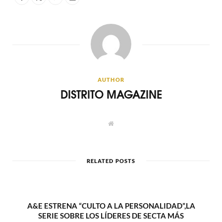
AUTHOR
DISTRITO MAGAZINE
W
e
b
s
i
t
RELATED POSTS
e
A&E ESTRENA “CULTO A LA PERSONALIDAD”,LA
SERIE SOBRE LOS LÍDERES DE SECTA MÁS