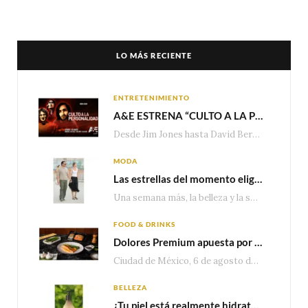
LO MÁS RECIENTE
ENTRETENIMIENTO
A&E ESTRENA “CULTO A LA PERSONALIDAD”,LA SERIE SOBRE LOS LÍDERES DE SECTA MÁS SINIESTROS DE LA HISTORIA
Desde Jim Jones hasta David Berg, la producción recorre en seis episodios cómo el carisma,…
MODA
Las estrellas del momento eligen Valentino
Una semana más, la belleza y la sofisticación de Valentino vuelven a tomar el escenario internacional. Desde…
FOOD & DRINKS
Dolores Premium apuesta por el salmón para seguir creciendo en categorías estratégicas
Ciudad de México, 6 de agosto de 2026.— Con una producción de 2.17 millones de…
BELLEZA
¿Tu piel está realmente hidratada? 4 señales que podrían indicar que necesita algo más