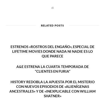
W
e
b
s
i
t
RELATED POSTS
e
ESTRENOS «ROSTROS DEL ENGAÑO», ESPECIAL DE
LIFETIME MOVIES DONDE NADA NI NADIE ES LO
QUE PARECE
A&E ESTRENA LA CUARTA TEMPORADA DE
“CLIENTES EN FURIA”
HISTORY REDOBLA LA APUESTA POR EL MISTERIO
CON NUEVOS EPISODIOS DE «ALIENÍGENAS
ANCESTRALES» Y DE «INEXPLICABLE CON WILLIAM
SHATNER»