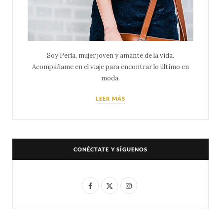
Soy Perla, mujer joven y amante de la vida.
Acompáñame en el viaje para encontrar lo último en
moda.
LEER MÁS
CONÉCTATE Y SÍGUENOS
F
X
I
a
(
n
c
T
s