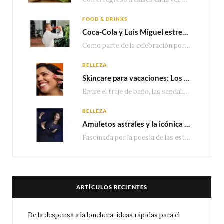
FOOD & DRINKS
Coca-Cola y Luis Miguel estrenan el comercial que celebra 100 años de historia junto a México
Como parte de la celebración por sus primeros 100 años enMéxico, Coca-Cola presenta hoy el…
BELLEZA
Skincare para vacaciones: Los do’s and dont’s para cuidar tu piel
Entre el traje de baño, las sandalias, los lentes de sol y los looks que…
BELLEZA
Amuletos astrales y la icónica colección Zodiaque de Van Cleef & Arpels
Fascinada por la poesía de las estrellas, la Maison Van Cleef & Arpels celebra la llegada de las…
ARTÍCULOS RECIENTES
De la despensa a la lonchera: ideas rápidas para el