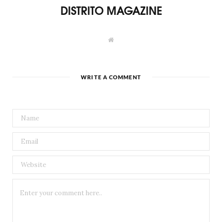
DISTRITO MAGAZINE
W
e
b
s
i
t
WRITE A COMMENT
e