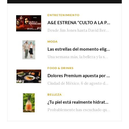
ENTRETENIMIENTO
A&E ESTRENA “CULTO A LA PERSONALIDAD”,LA SERIE SOBRE LOS LÍDERES DE SECTA MÁS SINIESTROS DE LA HISTORIA
Desde Jim Jones hasta David Berg, la producción recorre en seis episodios cómo el carisma,…
MODA
Las estrellas del momento eligen Valentino
Una semana más, la belleza y la sofisticación de Valentino vuelven a tomar el escenario internacional. Desde…
FOOD & DRINKS
Dolores Premium apuesta por el salmón para seguir creciendo en categorías estratégicas
Ciudad de México, 6 de agosto de 2026.— Con una producción de 2.17 millones de…
BELLEZA
¿Tu piel está realmente hidratada? 4 señales que podrían indicar que necesita algo más
Probablemente has escuchado que el cuidado e hidratación corporal se suele asociar únicamente con una…