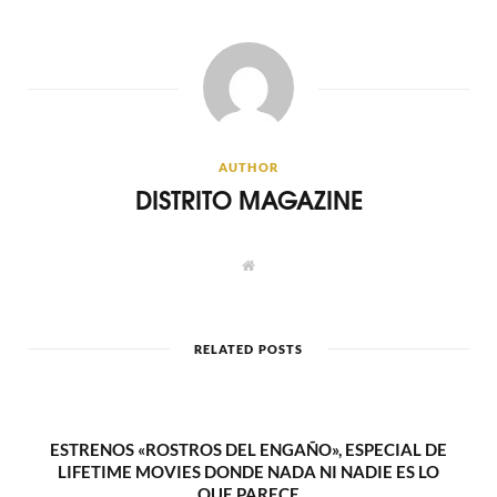
AUTHOR
DISTRITO MAGAZINE
W
e
b
s
i
t
RELATED POSTS
e
ESTRENOS «ROSTROS DEL ENGAÑO», ESPECIAL DE
LIFETIME MOVIES DONDE NADA NI NADIE ES LO
QUE PARECE