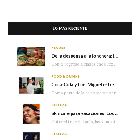
LO MÁS RECIENTE
PEQUES
De la despensa a la lonchera: ideas rápidas para el regreso a clases
Con el regreso a clases cada vez más cerca, las familias comienzan a reorganizar horarios,…
FOOD & DRINKS
Coca-Cola y Luis Miguel estrenan el comercial que celebra 100 años de historia junto a México
Como parte de la celebración por sus primeros 100 años enMéxico, Coca-Cola presenta hoy el…
BELLEZA
Skincare para vacaciones: Los do’s and dont’s para cuidar tu piel
Entre el traje de baño, las sandalias, los lentes de sol y los looks que…
BELLEZA