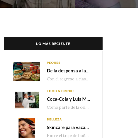
LO MÁS RECIENTE
PEQUES
De la despensa a la lonchera: ideas rápidas para el regreso a clases
Con el regreso a clases cada vez más cerca, las familias comienzan a reorganizar horarios,…
FOOD & DRINKS
Coca-Cola y Luis Miguel estrenan el comercial que celebra 100 años de historia junto a México
Como parte de la celebración por sus primeros 100 años enMéxico, Coca-Cola presenta hoy el…
BELLEZA
Skincare para vacaciones: Los do’s and dont’s para cuidar tu piel
Entre el traje de baño, las sandalias, los lentes de sol y los looks que…