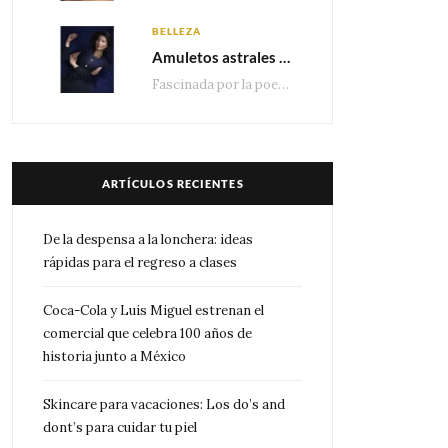
BELLEZA
Amuletos astrales y la icónica colección Zodiaque de Van Cleef & Arpels
Fascinada por la poesía de las estrellas, la Maison Van Cleef & Arpels celebra la llegada de las…
ARTÍCULOS RECIENTES
De la despensa a la lonchera: ideas
rápidas para el regreso a clases
Coca-Cola y Luis Miguel estrenan el
comercial que celebra 100 años de
historia junto a México
Skincare para vacaciones: Los do’s and
dont’s para cuidar tu piel