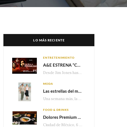
LO MÁS RECIENTE
ENTRETENIMIENTO
A&E ESTRENA “CULTO A LA PERSONALIDAD”,LA SERIE SOBRE LOS LÍDERES DE SECTA MÁS SINIESTROS DE LA HISTORIA
Desde Jim Jones hasta David Berg, la producción recorre en seis episodios cómo el carisma,…
MODA
Las estrellas del momento eligen Valentino
Una semana más, la belleza y la sofisticación de Valentino vuelven a tomar el escenario internacional. Desde…
FOOD & DRINKS
Dolores Premium apuesta por el salmón para seguir creciendo en categorías estratégicas
Ciudad de México, 6 de agosto de 2026.— Con una producción de 2.17 millones de…