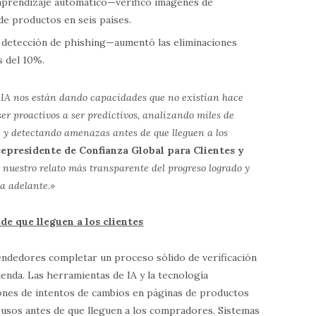
aprendizaje automático—verificó imágenes de
de productos en seis países.
 detección de phishing—aumentó las eliminaciones
s del 10%.
 IA nos están dando capacidades que no existían hace
er proactivos a ser predictivos, analizando miles de
 y detectando amenazas antes de que lleguen a los
presidente de Confianza Global para Clientes y
 nuestro relato más transparente del progreso logrado y
a adelante.»
de que lleguen a los clientes
ndedores completar un proceso sólido de verificación
ienda. Las herramientas de IA y la tecnología
lones de intentos de cambios en páginas de productos
busos antes de que lleguen a los compradores. Sistemas