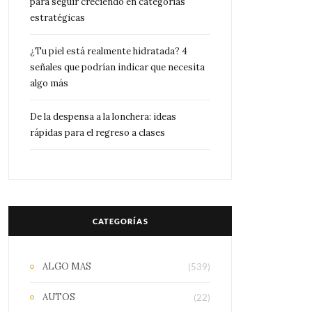
para seguir creciendo en categorías
estratégicas
¿Tu piel está realmente hidratada? 4
señales que podrían indicar que necesita
algo más
De la despensa a la lonchera: ideas
rápidas para el regreso a clases
CATEGORÍAS
ALGO MAS
(539)
AUTOS
(22)