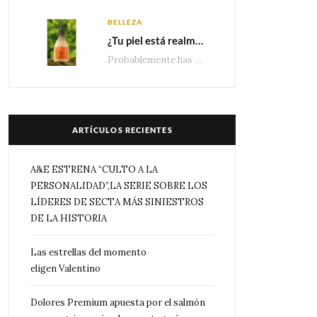
BELLEZA
¿Tu piel está realmente hidratada? 4 señales que podrían indicar que necesita algo más
Probablemente has escuchado que el cuidado e hidratación corporal se suele asociar únicamente con una…
ARTÍCULOS RECIENTES
A&E ESTRENA “CULTO A LA
PERSONALIDAD”,LA SERIE SOBRE LOS
LÍDERES DE SECTA MÁS SINIESTROS
DE LA HISTORIA
Las estrellas del momento
eligen Valentino
Dolores Premium apuesta por el salmón