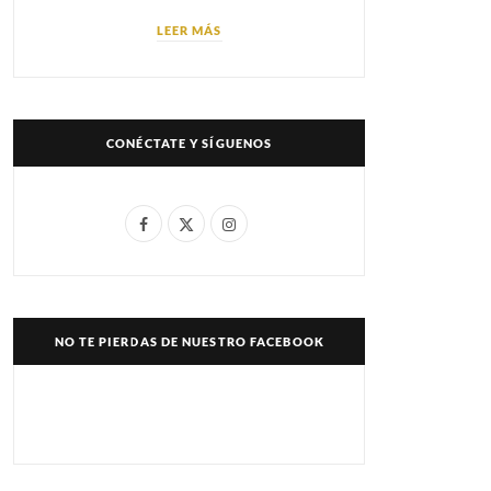
LEER MÁS
CONÉCTATE Y SÍGUENOS
F
X
I
a
(
n
c
T
s
e
w
t
NO TE PIERDAS DE NUESTRO FACEBOOK
b
i
a
o
t
g
o
t
r
k
e
a