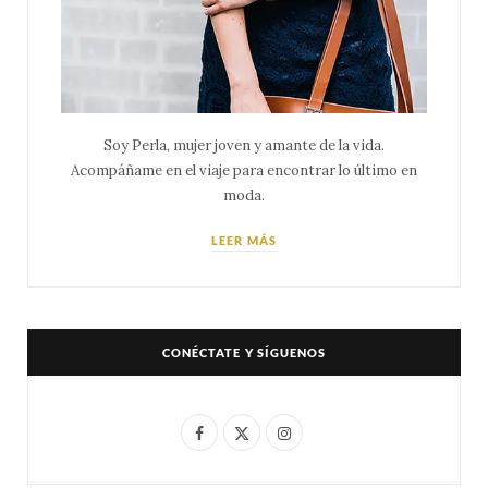
Soy Perla, mujer joven y amante de la vida.
Acompáñame en el viaje para encontrar lo último en
moda.
LEER MÁS
CONÉCTATE Y SÍGUENOS
F
X
I
a
(
n