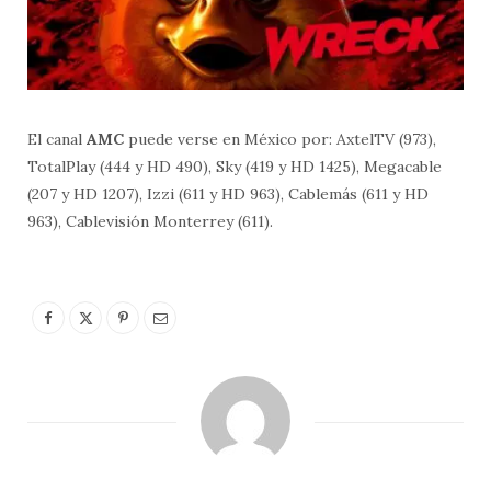
El canal
AMC
puede verse en México por: AxtelTV (973),
TotalPlay (444 y HD 490), Sky (419 y HD 1425), Megacable
(207 y HD 1207), Izzi (611 y HD 963), Cablemás (611 y HD
963), Cablevisión Monterrey (611).