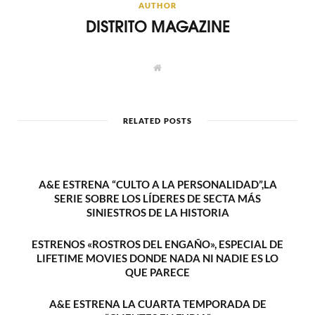
AUTHOR
DISTRITO MAGAZINE
W
e
b
s
i
t
RELATED POSTS
e
A&E ESTRENA “CULTO A LA PERSONALIDAD”,LA
SERIE SOBRE LOS LÍDERES DE SECTA MÁS
SINIESTROS DE LA HISTORIA
ESTRENOS «ROSTROS DEL ENGAÑO», ESPECIAL DE
LIFETIME MOVIES DONDE NADA NI NADIE ES LO
QUE PARECE
A&E ESTRENA LA CUARTA TEMPORADA DE