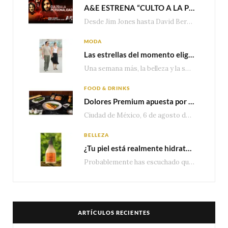
A&E ESTRENA “CULTO A LA PERSONALIDAD”,LA SERIE SOBRE LOS LÍDERES DE SECTA MÁS SINIESTROS DE LA HISTORIA
Desde Jim Jones hasta David Berg, la producción recorre en seis episodios cómo el carisma,…
MODA
Las estrellas del momento eligen Valentino
Una semana más, la belleza y la sofisticación de Valentino vuelven a tomar el escenario internacional. Desde…
FOOD & DRINKS
Dolores Premium apuesta por el salmón para seguir creciendo en categorías estratégicas
Ciudad de México, 6 de agosto de 2026.— Con una producción de 2.17 millones de…
BELLEZA
¿Tu piel está realmente hidratada? 4 señales que podrían indicar que necesita algo más
Probablemente has escuchado que el cuidado e hidratación corporal se suele asociar únicamente con una…
ARTÍCULOS RECIENTES