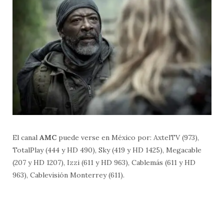
El canal
AMC
puede verse en México por: AxtelTV (973),
TotalPlay (444 y HD 490), Sky (419 y HD 1425), Megacable
(207 y HD 1207), Izzi (611 y HD 963), Cablemás (611 y HD
963), Cablevisión Monterrey (611).