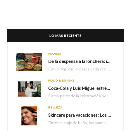
LO MÁS RECIENTE
PEQUES
De la despensa a la lonchera: ideas rápidas para el regreso a clases
Con el regreso a clases cada vez más cerca, las familias comienzan a reorganizar horarios,…
FOOD & DRINKS
Coca-Cola y Luis Miguel estrenan el comercial que celebra 100 años de historia junto a México
Como parte de la celebración por sus primeros 100 años enMéxico, Coca-Cola presenta hoy el…
BELLEZA
Skincare para vacaciones: Los do’s and dont’s para cuidar tu piel
Entre el traje de baño, las sandalias, los lentes de sol y los looks que…