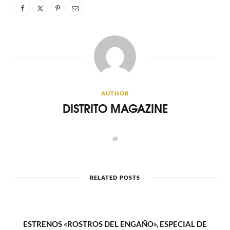
AUTHOR
DISTRITO MAGAZINE
W
e
b
s
i
t
RELATED POSTS
e
ESTRENOS «ROSTROS DEL ENGAÑO», ESPECIAL DE