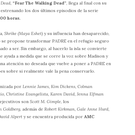
 Dead
,
“Fear The Walking Dead”
, llega al final con su
, estrenando los dos últimos episodios de la serie
:00 horas.
da,
Shrike (Maya Eshet)
y su influencia han desaparecido,
)
se propone transformar PADRE en el refugio seguro
ado a ser. Sin embargo, al hacerlo la isla se convierte
de ayuda a medida que se corre la voz sobre Madison y
 una atención no deseada que vuelve a poner a PADRE en
es sobre si realmente vale la pena conservarlo.
nizada por
Lennie James, Kim Dickens, Colman
o, Christine Evangelista, Karen David, Jenna Elfman
 ejecutivos son
Scott M. Gimple
, los
n Goldberg
, además de
Robert Kirkman, Gale Anne Hurd,
David Alpert
y se encuentra producida por
AMC