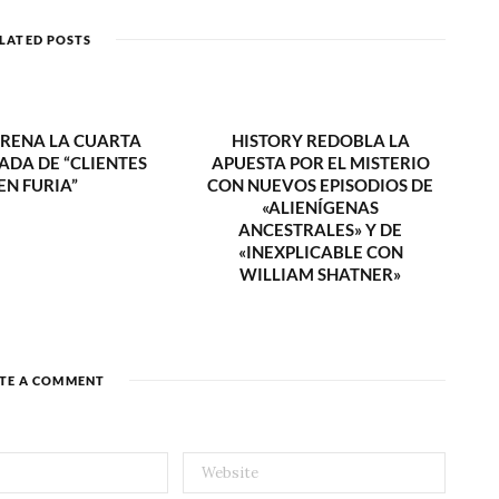
i
t
LATED POSTS
e
TRENA LA CUARTA
HISTORY REDOBLA LA
DA DE “CLIENTES
APUESTA POR EL MISTERIO
EN FURIA”
CON NUEVOS EPISODIOS DE
«ALIENÍGENAS
ANCESTRALES» Y DE
«INEXPLICABLE CON
WILLIAM SHATNER»
TE A COMMENT