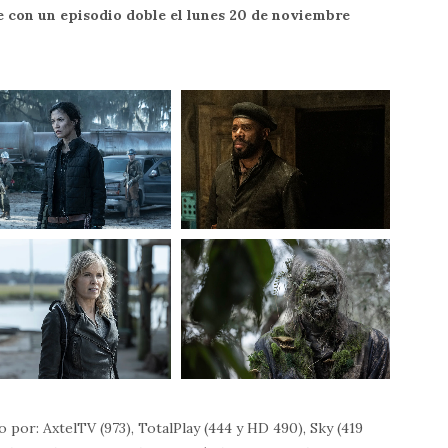
e con un episodio doble el lunes 20 de noviembre
por: AxtelTV (973), TotalPlay (444 y HD 490), Sky (419