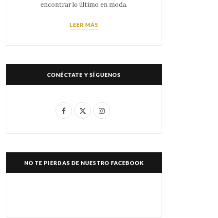
encontrar lo último en moda.
LEER MÁS
CONÉCTATE Y SÍGUENOS
F
X
I
a
(
n
c
T
s
e
w
t
NO TE PIERDAS DE NUESTRO FACEBOOK
b
i
a
o
t
g
o
t
r