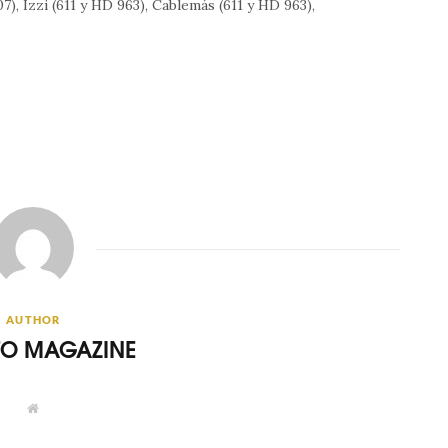
), Izzi (611 y HD 963), Cablemás (611 y HD 963),
AUTHOR
ITO MAGAZINE
W
e
b
s