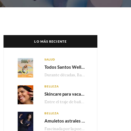
LO MÁS RECIENTE
SALUD
Todos Santos Wellness Fest: el evento de bienestar que está transformando a Baja California Sur en un nuevo referente para el turismo wellness
Durante décadas, Baja California Sur ha sido reconocido por sus playas, hoteles de lujo y…
BELLEZA
Skincare para vacaciones: Los do’s and dont’s para cuidar tu piel
Entre el traje de baño, las sandalias, los lentes de sol y los looks que…
BELLEZA
Amuletos astrales y la icónica colección Zodiaque de Van Cleef & Arpels
Fascinada por la poesía de las estrellas, la Maison Van Cleef & Arpels celebra la llegada de las…