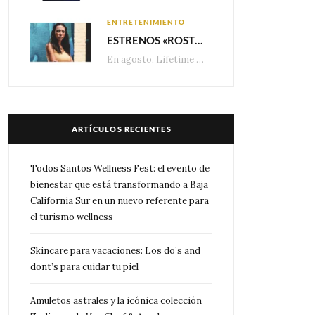
ENTRETENIMIENTO
ESTRENOS «ROSTROS DEL ENGAÑO», ESPECIAL DE LIFETIME MOVIES DONDE NADA NI NADIE ES LO QUE PARECE
En agosto, Lifetime presenta estrenos exclusivos con historias donde las apariencias esconden los secretos más…
ARTÍCULOS RECIENTES
Todos Santos Wellness Fest: el evento de
bienestar que está transformando a Baja
California Sur en un nuevo referente para
el turismo wellness
Skincare para vacaciones: Los do’s and
dont’s para cuidar tu piel
Amuletos astrales y la icónica colección