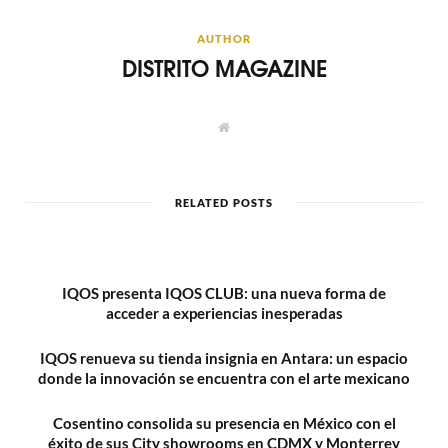
AUTHOR
DISTRITO MAGAZINE
W
e
b
s
i
t
RELATED POSTS
e
IQOS presenta IQOS CLUB: una nueva forma de
acceder a experiencias inesperadas
IQOS renueva su tienda insignia en Antara: un espacio
donde la innovación se encuentra con el arte mexicano
Cosentino consolida su presencia en México con el
éxito de sus City showrooms en CDMX y Monterrey