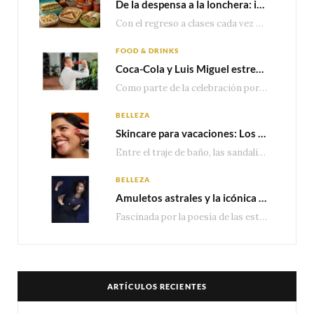
De la despensa a la lonchera: ideas rápidas para el regreso a clases
Con el regreso a clases cada vez más cerca, las familias comienzan a reorganizar horarios,…
FOOD & DRINKS
Coca-Cola y Luis Miguel estrenan el comercial que celebra 100 años de historia junto a México
Como parte de la celebración por sus primeros 100 años enMéxico, Coca-Cola presenta hoy el…
BELLEZA
Skincare para vacaciones: Los do’s and dont’s para cuidar tu piel
Entre el traje de baño, las sandalias, los lentes de sol y los looks que…
BELLEZA
Amuletos astrales y la icónica colección Zodiaque de Van Cleef & Arpels
Fascinada por la poesía de las estrellas, la Maison Van Cleef & Arpels celebra la llegada de las…
ARTÍCULOS RECIENTES