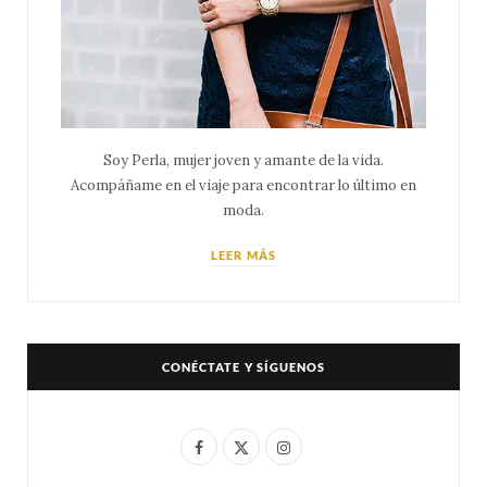
Soy Perla, mujer joven y amante de la vida.
Acompáñame en el viaje para encontrar lo último en
moda.
LEER MÁS
CONÉCTATE Y SÍGUENOS
F
X
I
a
(
n