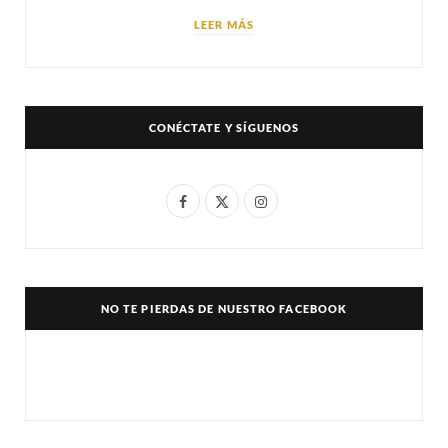
LEER MÁS
CONÉCTATE Y SÍGUENOS
F
X
I
a
(
n
c
T
s
e
w
t
NO TE PIERDAS DE NUESTRO FACEBOOK
b
i
a
o
t
g
o
t
r
k
e
a