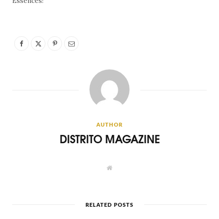
Essences!
AUTHOR
DISTRITO MAGAZINE
W
e
b
s
i
t
RELATED POSTS
e