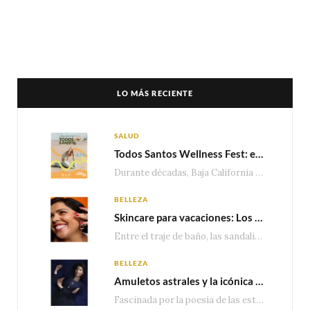
LO MÁS RECIENTE
SALUD
Todos Santos Wellness Fest: el evento de bienestar que está transformando a Baja California Sur en un nuevo referente para el turismo wellness
Durante décadas, Baja California Sur ha sido reconocido por sus playas, hoteles de lujo y…
BELLEZA
Skincare para vacaciones: Los do’s and dont’s para cuidar tu piel
Entre el traje de baño, las sandalias, los lentes de sol y los looks que…
BELLEZA
Amuletos astrales y la icónica colección Zodiaque de Van Cleef & Arpels
Fascinada por la poesía de las estrellas, la Maison Van Cleef & Arpels celebra la llegada de las…