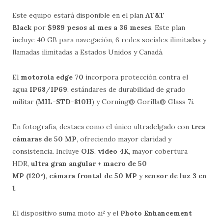
Este equipo estará disponible en el plan
AT&T
Black
por
$989 pesos al mes a 36 meses
. Este plan
incluye 40 GB para navegación, 6 redes sociales ilimitadas y
llamadas ilimitadas a Estados Unidos y Canadá.
El
motorola edge 70
incorpora protección contra el
agua
IP68
/
IP69
, estándares de durabilidad de grado
militar (
MIL-STD-810H
) y Corning® Gorilla® Glass 7i.
En fotografía, destaca como el único ultradelgado con
tres
cámaras de 50 MP
, ofreciendo mayor claridad y
consistencia. Incluye
OIS
,
video 4K
, mayor cobertura
HDR,
ultra gran angular + macro de 50
MP (120°)
,
cámara frontal de 50 MP
y
sensor de luz 3 en
1
.
El dispositivo suma moto ai² y el
Photo Enhancement