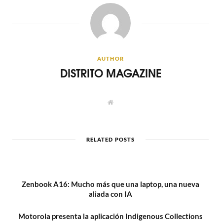
AUTHOR
DISTRITO MAGAZINE
W
e
b
s
i
t
RELATED POSTS
e
Zenbook A16: Mucho más que una laptop, una nueva
aliada con IA
Motorola presenta la aplicación Indigenous Collections