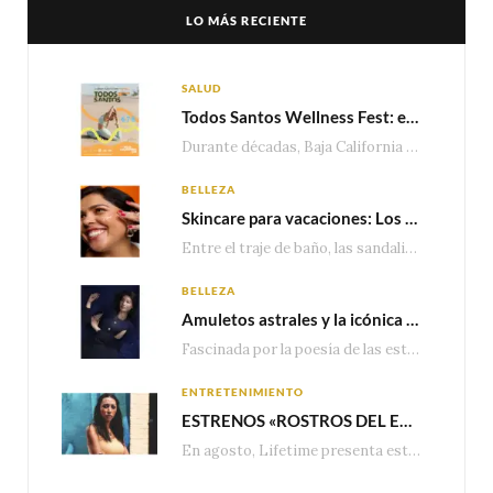
LO MÁS RECIENTE
SALUD
Todos Santos Wellness Fest: el evento de bienestar que está transformando a Baja California Sur en un nuevo referente para el turismo wellness
Durante décadas, Baja California Sur ha sido reconocido por sus playas, hoteles de lujo y…
BELLEZA
Skincare para vacaciones: Los do’s and dont’s para cuidar tu piel
Entre el traje de baño, las sandalias, los lentes de sol y los looks que…
BELLEZA
Amuletos astrales y la icónica colección Zodiaque de Van Cleef & Arpels
Fascinada por la poesía de las estrellas, la Maison Van Cleef & Arpels celebra la llegada de las…
ENTRETENIMIENTO
ESTRENOS «ROSTROS DEL ENGAÑO», ESPECIAL DE LIFETIME MOVIES DONDE NADA NI NADIE ES LO QUE PARECE
En agosto, Lifetime presenta estrenos exclusivos con historias donde las apariencias esconden los secretos más…