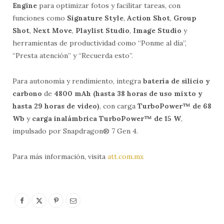
Engine
para optimizar fotos y facilitar tareas, con
funciones como
Signature Style
,
Action Shot
,
Group
Shot
,
Next Move
,
Playlist Studio
,
Image Studio
y
herramientas de productividad como “Ponme al día”,
“Presta atención” y “Recuerda esto”.
Para autonomía y rendimiento, integra
batería de silicio y
carbono
de
4800 mAh
(hasta 38 horas de uso mixto y
hasta 29 horas de video)
, con carga
TurboPower™ de 68
Wb
y
carga inalámbrica TurboPower™ de 15 W
,
impulsado por Snapdragon® 7 Gen 4.
Para más información, visita
att.com.mx