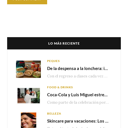
LO MÁS RECIENTE
PEQUES
De la despensa a la lonchera: ideas rápidas para el regreso a clases
Con el regreso a clases cada vez más cerca, las familias comienzan a reorganizar horarios,…
FOOD & DRINKS
Coca-Cola y Luis Miguel estrenan el comercial que celebra 100 años de historia junto a México
Como parte de la celebración por sus primeros 100 años enMéxico, Coca-Cola presenta hoy el…
BELLEZA
Skincare para vacaciones: Los do’s and dont’s para cuidar tu piel