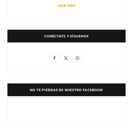
LEER MÁS
CONÉCTATE Y SÍGUENOS
F
X
I
a
(
n
c
T
s
e
w
t
NO TE PIERDAS DE NUESTRO FACEBOOK
b
i
a
o
t
g
o
t
r
k
e
a