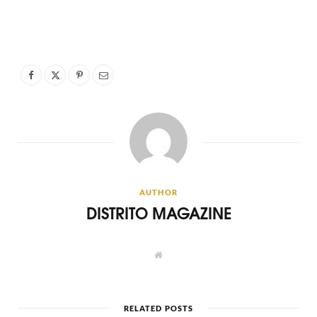
AUTHOR
DISTRITO MAGAZINE
W
e
b
s
i
t
RELATED POSTS
e