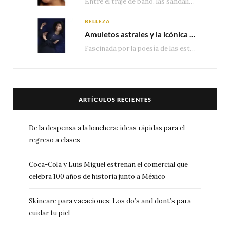
Entre el traje de baño, las sandalias, los lentes de sol y los looks que…
BELLEZA
Amuletos astrales y la icónica colección Zodiaque de Van Cleef & Arpels
Fascinada por la poesía de las estrellas, la Maison Van Cleef & Arpels celebra la llegada de las…
ARTÍCULOS RECIENTES
De la despensa a la lonchera: ideas rápidas para el
regreso a clases
Coca-Cola y Luis Miguel estrenan el comercial que
celebra 100 años de historia junto a México
Skincare para vacaciones: Los do’s and dont’s para
cuidar tu piel