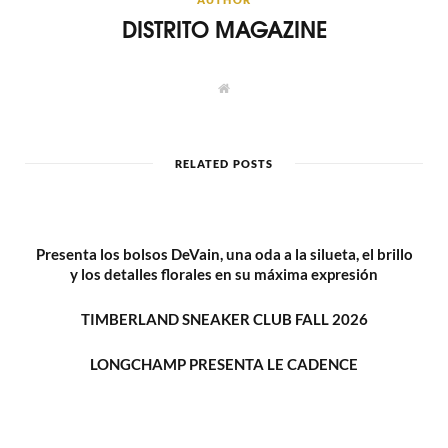
DISTRITO MAGAZINE
W
e
b
s
i
t
RELATED POSTS
e
Presenta los bolsos DeVain, una oda a la silueta, el brillo
y los detalles florales en su máxima expresión
TIMBERLAND SNEAKER CLUB FALL 2026
LONGCHAMP PRESENTA LE CADENCE