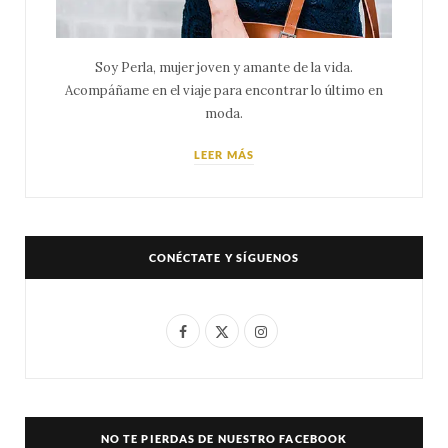
Soy Perla, mujer joven y amante de la vida.
Acompáñame en el viaje para encontrar lo último en
moda.
LEER MÁS
CONÉCTATE Y SÍGUENOS
F
X
I
a
(
n
c
T
s
e
w
t
NO TE PIERDAS DE NUESTRO FACEBOOK