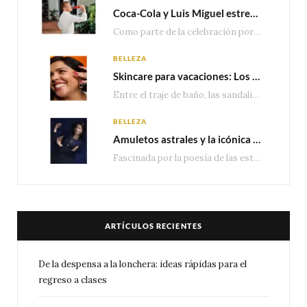
Coca-Cola y Luis Miguel estrenan el comercial que celebra 100 años de historia junto a México
Como parte de la celebración por sus primeros 100 años enMéxico, Coca-Cola presenta hoy el…
BELLEZA
Skincare para vacaciones: Los do’s and dont’s para cuidar tu piel
Entre el traje de baño, las sandalias, los lentes de sol y los looks que…
BELLEZA
Amuletos astrales y la icónica colección Zodiaque de Van Cleef & Arpels
Fascinada por la poesía de las estrellas, la Maison Van Cleef & Arpels celebra la llegada de las…
ARTÍCULOS RECIENTES
De la despensa a la lonchera: ideas rápidas para el
regreso a clases