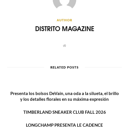
AUTHOR
DISTRITO MAGAZINE
W
e
b
s
i
t
RELATED POSTS
e
Presenta los bolsos DeVain, una oda a la silueta, el brillo
y los detalles florales en su máxima expresión
TIMBERLAND SNEAKER CLUB FALL 2026
LONGCHAMP PRESENTA LE CADENCE