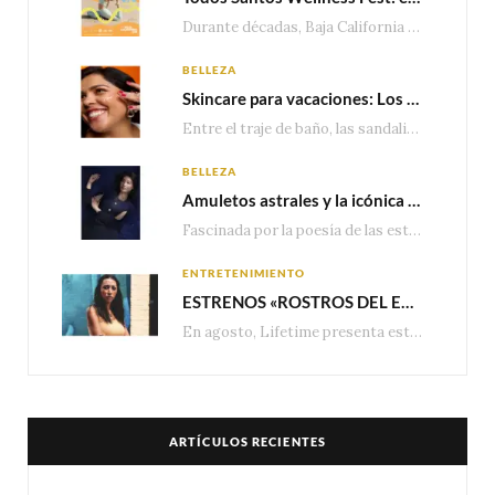
Durante décadas, Baja California Sur ha sido reconocido por sus playas, hoteles de lujo y…
BELLEZA
Skincare para vacaciones: Los do’s and dont’s para cuidar tu piel
Entre el traje de baño, las sandalias, los lentes de sol y los looks que…
BELLEZA
Amuletos astrales y la icónica colección Zodiaque de Van Cleef & Arpels
Fascinada por la poesía de las estrellas, la Maison Van Cleef & Arpels celebra la llegada de las…
ENTRETENIMIENTO
ESTRENOS «ROSTROS DEL ENGAÑO», ESPECIAL DE LIFETIME MOVIES DONDE NADA NI NADIE ES LO QUE PARECE
En agosto, Lifetime presenta estrenos exclusivos con historias donde las apariencias esconden los secretos más…
ARTÍCULOS RECIENTES