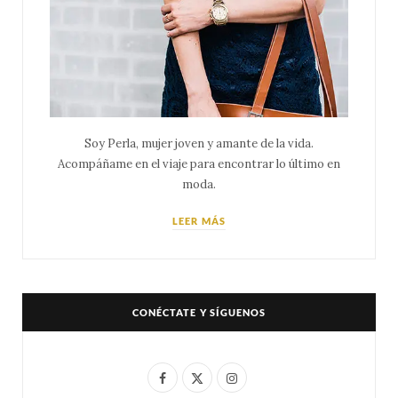
Soy Perla, mujer joven y amante de la vida.
Acompáñame en el viaje para encontrar lo último en
moda.
LEER MÁS
CONÉCTATE Y SÍGUENOS
F
X
I