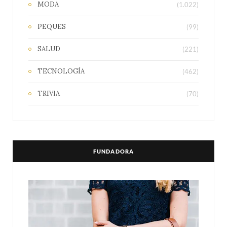
MODA
(1.022)
PEQUES
(99)
SALUD
(221)
TECNOLOGÍA
(462)
TRIVIA
(70)
FUNDADORA