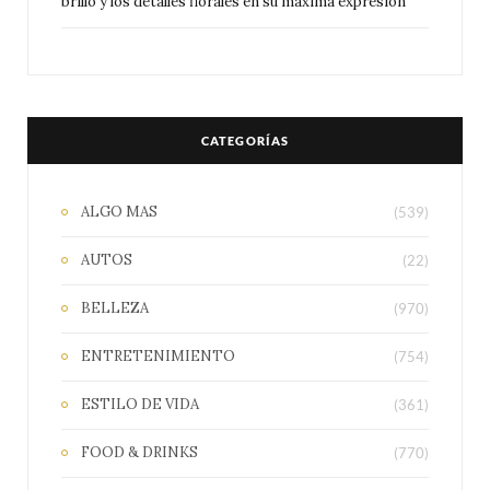
brillo y los detalles florales en su máxima expresión
CATEGORÍAS
ALGO MAS
(539)
AUTOS
(22)
BELLEZA
(970)
ENTRETENIMIENTO
(754)
ESTILO DE VIDA
(361)
FOOD & DRINKS
(770)