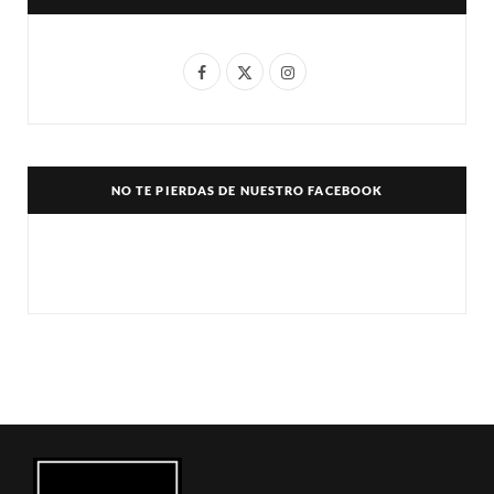
F
X
I
a
(
n
c
T
s
e
w
t
NO TE PIERDAS DE NUESTRO FACEBOOK
b
i
a
o
t
g
o
t
r
k
e
a
r
m
)