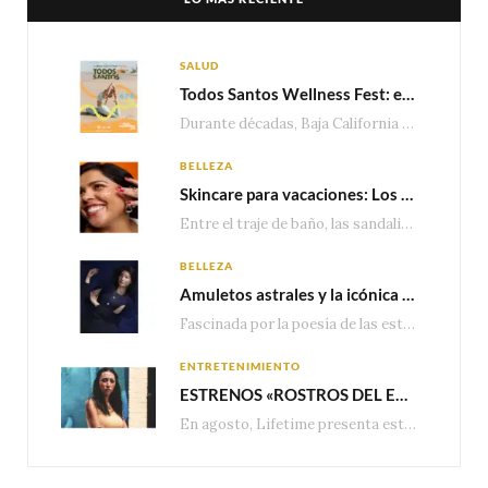
SALUD
Todos Santos Wellness Fest: el evento de bienestar que está transformando a Baja California Sur en un nuevo referente para el turismo wellness
Durante décadas, Baja California Sur ha sido reconocido por sus playas, hoteles de lujo y…
BELLEZA
Skincare para vacaciones: Los do’s and dont’s para cuidar tu piel
Entre el traje de baño, las sandalias, los lentes de sol y los looks que…
BELLEZA
Amuletos astrales y la icónica colección Zodiaque de Van Cleef & Arpels
Fascinada por la poesía de las estrellas, la Maison Van Cleef & Arpels celebra la llegada de las…
ENTRETENIMIENTO
ESTRENOS «ROSTROS DEL ENGAÑO», ESPECIAL DE LIFETIME MOVIES DONDE NADA NI NADIE ES LO QUE PARECE
En agosto, Lifetime presenta estrenos exclusivos con historias donde las apariencias esconden los secretos más…