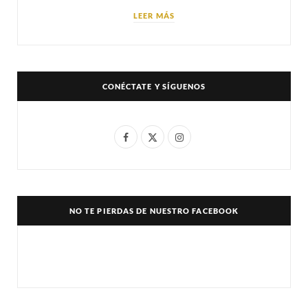
LEER MÁS
CONÉCTATE Y SÍGUENOS
F
X
I
a
(
n
c
T
s
e
w
t
NO TE PIERDAS DE NUESTRO FACEBOOK
b
i
a
o
t
g
o
t
r
k
e
a