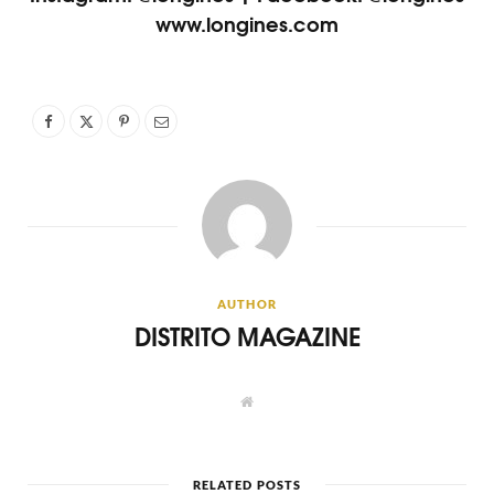
www.longines.com
AUTHOR
DISTRITO MAGAZINE
W
e
b
s
i
t
RELATED POSTS
e