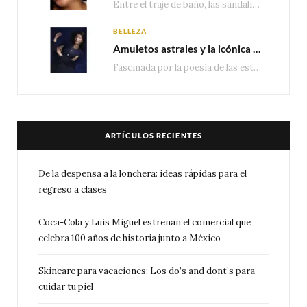
Entre el traje de baño, las sandalias, los lentes de sol y los looks que…
BELLEZA
Amuletos astrales y la icónica colección Zodiaque de Van Cleef & Arpels
Fascinada por la poesía de las estrellas, la Maison Van Cleef & Arpels celebra la llegada de las…
ARTÍCULOS RECIENTES
De la despensa a la lonchera: ideas rápidas para el
regreso a clases
Coca-Cola y Luis Miguel estrenan el comercial que
celebra 100 años de historia junto a México
Skincare para vacaciones: Los do’s and dont’s para
cuidar tu piel