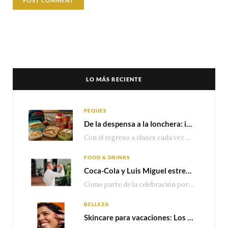
LO MÁS RECIENTE
PEQUES
De la despensa a la lonchera: ideas rápidas para el regreso a clases
Con el regreso a clases cada vez más cerca, las familias comienzan a reorganizar horarios,…
FOOD & DRINKS
Coca-Cola y Luis Miguel estrenan el comercial que celebra 100 años de historia junto a México
Como parte de la celebración por sus primeros 100 años enMéxico, Coca-Cola presenta hoy el…
BELLEZA
Skincare para vacaciones: Los do’s and dont’s para cuidar tu piel