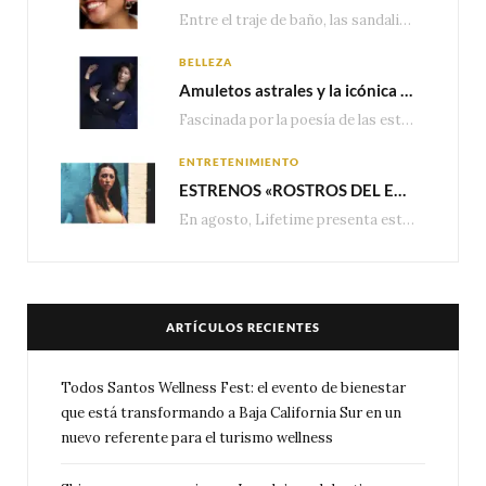
Entre el traje de baño, las sandalias, los lentes de sol y los looks que…
BELLEZA
Amuletos astrales y la icónica colección Zodiaque de Van Cleef & Arpels
Fascinada por la poesía de las estrellas, la Maison Van Cleef & Arpels celebra la llegada de las…
ENTRETENIMIENTO
ESTRENOS «ROSTROS DEL ENGAÑO», ESPECIAL DE LIFETIME MOVIES DONDE NADA NI NADIE ES LO QUE PARECE
En agosto, Lifetime presenta estrenos exclusivos con historias donde las apariencias esconden los secretos más…
ARTÍCULOS RECIENTES
Todos Santos Wellness Fest: el evento de bienestar
que está transformando a Baja California Sur en un
nuevo referente para el turismo wellness