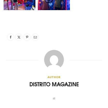
AUTHOR
DISTRITO MAGAZINE
W
e
b
s