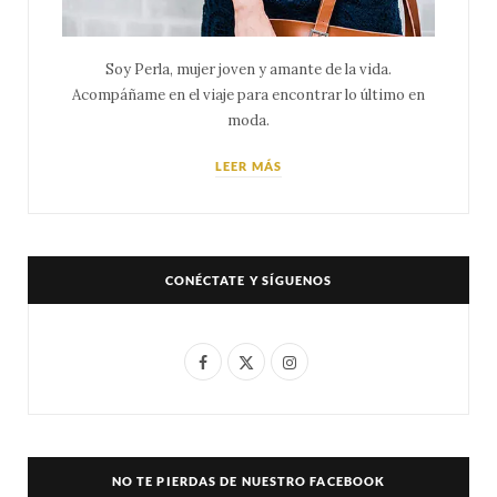
Soy Perla, mujer joven y amante de la vida.
Acompáñame en el viaje para encontrar lo último en
moda.
LEER MÁS
CONÉCTATE Y SÍGUENOS
F
X
I
a
(
n
c
T
s
e
w
t
NO TE PIERDAS DE NUESTRO FACEBOOK