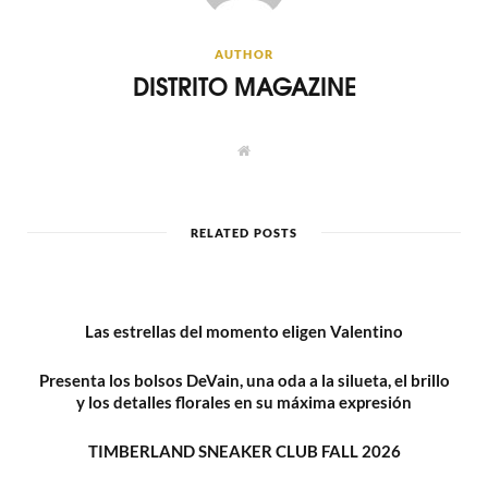
AUTHOR
DISTRITO MAGAZINE
W
e
b
s
i
t
RELATED POSTS
e
Las estrellas del momento eligen Valentino
Presenta los bolsos DeVain, una oda a la silueta, el brillo
y los detalles florales en su máxima expresión
TIMBERLAND SNEAKER CLUB FALL 2026