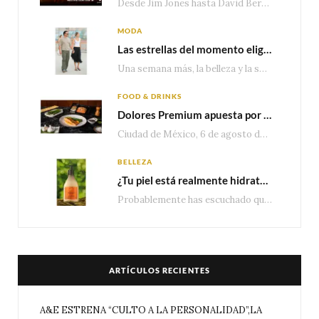
Desde Jim Jones hasta David Berg, la producción recorre en seis episodios cómo el carisma,…
MODA
Las estrellas del momento eligen Valentino
Una semana más, la belleza y la sofisticación de Valentino vuelven a tomar el escenario internacional. Desde…
FOOD & DRINKS
Dolores Premium apuesta por el salmón para seguir creciendo en categorías estratégicas
Ciudad de México, 6 de agosto de 2026.— Con una producción de 2.17 millones de…
BELLEZA
¿Tu piel está realmente hidratada? 4 señales que podrían indicar que necesita algo más
Probablemente has escuchado que el cuidado e hidratación corporal se suele asociar únicamente con una…
ARTÍCULOS RECIENTES
A&E ESTRENA “CULTO A LA PERSONALIDAD”,LA