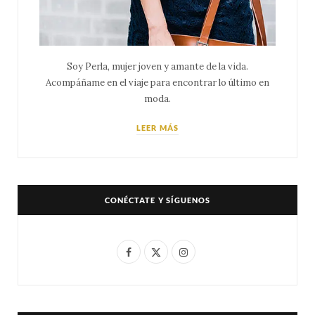
Soy Perla, mujer joven y amante de la vida.
Acompáñame en el viaje para encontrar lo último en
moda.
LEER MÁS
CONÉCTATE Y SÍGUENOS
F
X
I
a
(
n
c
T
s