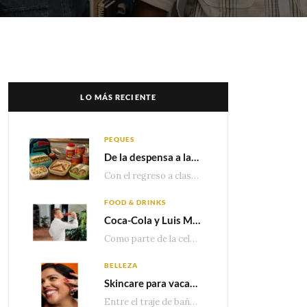
LO MÁS RECIENTE
PEQUES
De la despensa a la lonchera: ideas rápidas para el regreso a clases
Con el regreso a clases cada vez más cerca, las familias comienzan a reorganizar horarios,…
FOOD & DRINKS
Coca-Cola y Luis Miguel estrenan el comercial que celebra 100 años de historia junto a México
Como parte de la celebración por sus primeros 100 años enMéxico, Coca-Cola presenta hoy el…
BELLEZA
Skincare para vacaciones: Los do’s and dont’s para cuidar tu piel
Entre el traje de baño, las sandalias, los lentes de sol y los looks que…