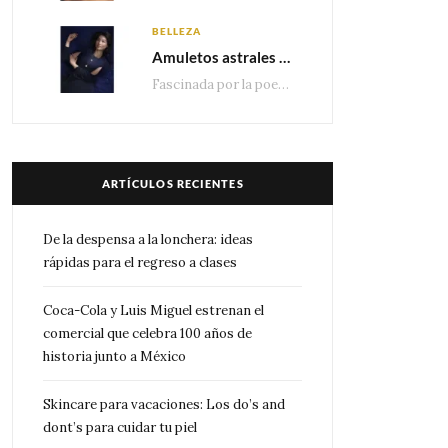
BELLEZA
Amuletos astrales y la icónica colección Zodiaque de Van Cleef & Arpels
Fascinada por la poesía de las estrellas, la Maison Van Cleef & Arpels celebra la llegada de las…
ARTÍCULOS RECIENTES
De la despensa a la lonchera: ideas
rápidas para el regreso a clases
Coca-Cola y Luis Miguel estrenan el
comercial que celebra 100 años de
historia junto a México
Skincare para vacaciones: Los do’s and
dont’s para cuidar tu piel