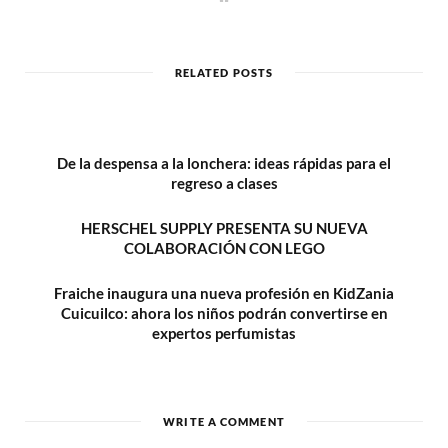
e
b
s
i
t
RELATED POSTS
e
De la despensa a la lonchera: ideas rápidas para el
regreso a clases
HERSCHEL SUPPLY PRESENTA SU NUEVA
COLABORACIÓN CON LEGO
Fraiche inaugura una nueva profesión en KidZania
Cuicuilco: ahora los niños podrán convertirse en
expertos perfumistas
WRITE A COMMENT