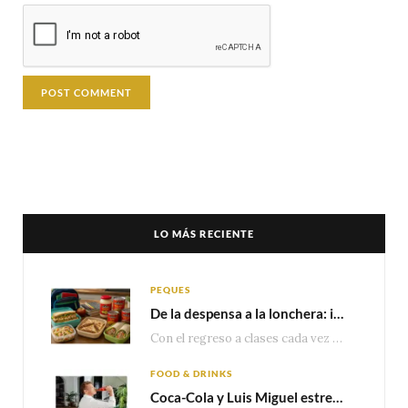
LO MÁS RECIENTE
PEQUES
De la despensa a la lonchera: ideas rápidas para el regreso a clases
Con el regreso a clases cada vez más cerca, las familias comienzan a reorganizar horarios,…
FOOD & DRINKS
Coca-Cola y Luis Miguel estrenan el comercial que celebra 100 años de historia junto a México