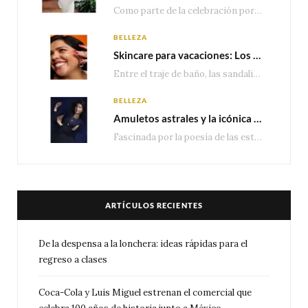
Como parte de la celebración por sus primeros 100 años enMéxico, Coca-Cola presenta hoy el…
BELLEZA
Skincare para vacaciones: Los do’s and dont’s para cuidar tu piel
Entre el traje de baño, las sandalias, los lentes de sol y los looks que…
BELLEZA
Amuletos astrales y la icónica colección Zodiaque de Van Cleef & Arpels
Fascinada por la poesía de las estrellas, la Maison Van Cleef & Arpels celebra la llegada de las…
ARTÍCULOS RECIENTES
De la despensa a la lonchera: ideas rápidas para el
regreso a clases
Coca-Cola y Luis Miguel estrenan el comercial que