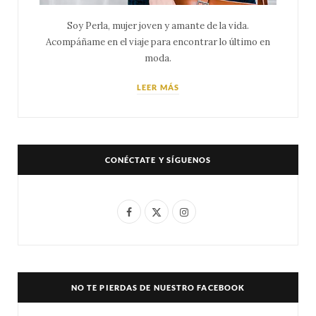
Soy Perla, mujer joven y amante de la vida.
Acompáñame en el viaje para encontrar lo último en
moda.
LEER MÁS
CONÉCTATE Y SÍGUENOS
F
X
I
a
(
n
c
T
s
e
w
t
NO TE PIERDAS DE NUESTRO FACEBOOK
b
i
a