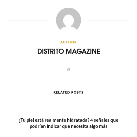
AUTHOR
DISTRITO MAGAZINE
W
e
b
s
i
t
RELATED POSTS
e
¿Tu piel está realmente hidratada? 4 señales que
podrían indicar que necesita algo más