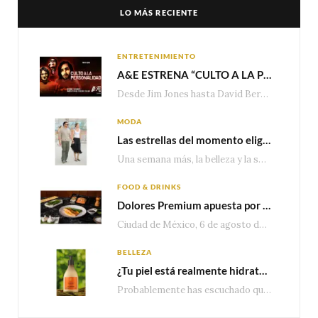
LO MÁS RECIENTE
ENTRETENIMIENTO
A&E ESTRENA “CULTO A LA PERSONALIDAD”,LA SERIE SOBRE LOS LÍDERES DE SECTA MÁS SINIESTROS DE LA HISTORIA
Desde Jim Jones hasta David Berg, la producción recorre en seis episodios cómo el carisma,…
MODA
Las estrellas del momento eligen Valentino
Una semana más, la belleza y la sofisticación de Valentino vuelven a tomar el escenario internacional. Desde…
FOOD & DRINKS
Dolores Premium apuesta por el salmón para seguir creciendo en categorías estratégicas
Ciudad de México, 6 de agosto de 2026.— Con una producción de 2.17 millones de…
BELLEZA
¿Tu piel está realmente hidratada? 4 señales que podrían indicar que necesita algo más
Probablemente has escuchado que el cuidado e hidratación corporal se suele asociar únicamente con una…