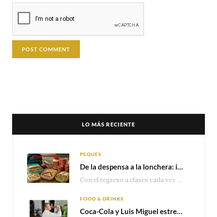
LO MÁS RECIENTE
PEQUES
De la despensa a la lonchera: ideas rápidas para el regreso a clases
Con el regreso a clases cada vez más cerca, las familias comienzan a reorganizar horarios,…
FOOD & DRINKS
Coca-Cola y Luis Miguel estrenan el comercial que celebra 100 años de historia junto a México