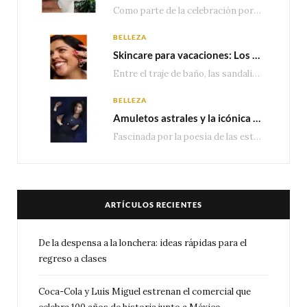
Como parte de la celebración por sus primeros 100 años enMéxico, Coca-Cola presenta hoy el…
BELLEZA
Skincare para vacaciones: Los do’s and dont’s para cuidar tu piel
Entre el traje de baño, las sandalias, los lentes de sol y los looks que…
BELLEZA
Amuletos astrales y la icónica colección Zodiaque de Van Cleef & Arpels
Fascinada por la poesía de las estrellas, la Maison Van Cleef & Arpels celebra la llegada de las…
ARTÍCULOS RECIENTES
De la despensa a la lonchera: ideas rápidas para el
regreso a clases
Coca-Cola y Luis Miguel estrenan el comercial que