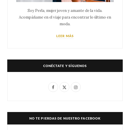
Soy Perla, mujer joven y amante de la vida.
Acompáñame en el viaje para encontrar lo último en
moda.
LEER MÁS
CONÉCTATE Y SÍGUENOS
F
X
I
a
(
n
c
T
s
e
w
t
NO TE PIERDAS DE NUESTRO FACEBOOK
b
i
a