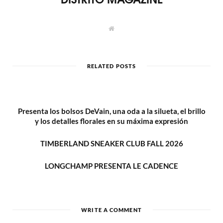
W
e
b
s
i
t
RELATED POSTS
e
Presenta los bolsos DeVain, una oda a la silueta, el brillo
y los detalles florales en su máxima expresión
TIMBERLAND SNEAKER CLUB FALL 2026
LONGCHAMP PRESENTA LE CADENCE
WRITE A COMMENT