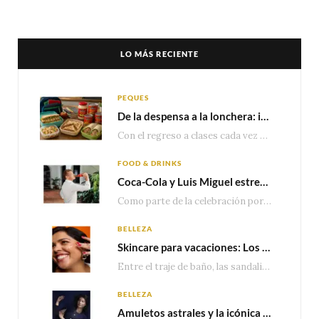
LO MÁS RECIENTE
PEQUES
De la despensa a la lonchera: ideas rápidas para el regreso a clases
Con el regreso a clases cada vez más cerca, las familias comienzan a reorganizar horarios,…
FOOD & DRINKS
Coca-Cola y Luis Miguel estrenan el comercial que celebra 100 años de historia junto a México
Como parte de la celebración por sus primeros 100 años enMéxico, Coca-Cola presenta hoy el…
BELLEZA
Skincare para vacaciones: Los do’s and dont’s para cuidar tu piel
Entre el traje de baño, las sandalias, los lentes de sol y los looks que…
BELLEZA
Amuletos astrales y la icónica colección Zodiaque de Van Cleef & Arpels