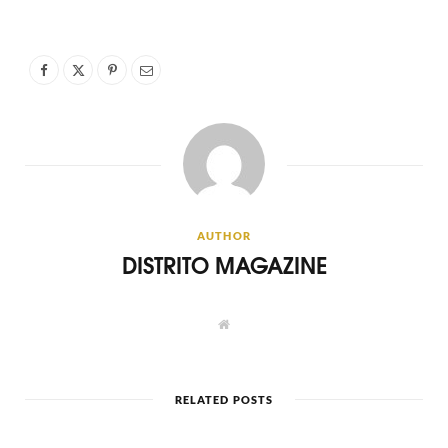
AUTHOR
DISTRITO MAGAZINE
W
e
b
s
i
t
RELATED POSTS
e