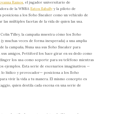
ovanna Ramos
, el jugador universitario de
ugadora de la WNBA
Satou Sabally
y la piloto de
ña posiciona a los Soho Sneaker como un vehículo de
las múltiples facetas de la vida de quien las usa.
 Colin Tilley, la campaña muestra cómo los Soho
(y muchas veces de forma inesperada) a una amplia
o de la campaña, Nuna usa sus Soho Sneaker para
a sus amigos, Pettiford los hace girar en su dedo como
eidinger los usa como soporte para su teléfono mientras
ros ejemplos. Esta serie de escenarios imaginativos —
a lo lúdico y provocador— posiciona a los Soho
ara vivir la vida a tu manera. El mismo concepto es
ggio, quien destila cada escena en una serie de