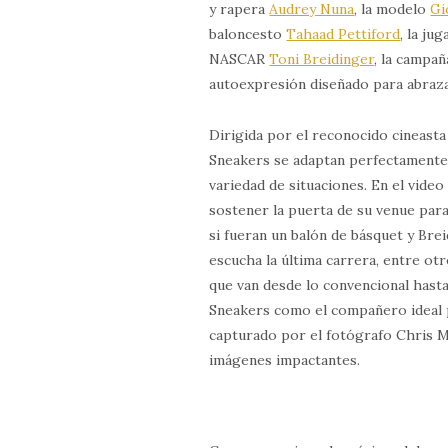
y rapera
Audrey Nuna
, la modelo
Gi
baloncesto
Tahaad Pettiford
, la j
NASCAR
Toni Breidinger
, la campa
autoexpresión diseñado para abrazar 
Dirigida por el reconocido cineasta
Sneakers se adaptan perfectamente 
variedad de situaciones. En el vide
sostener la puerta de su venue par
si fueran un balón de básquet y Br
escucha la última carrera, entre ot
que van desde lo convencional hast
Sneakers como el compañero ideal p
capturado por el fotógrafo Chris Ma
imágenes impactantes.