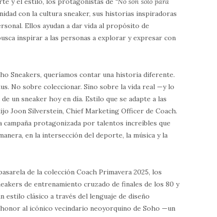
te y el estilo, los protagonistas de
“No son solo para
nidad con la cultura sneaker, sus historias inspiradoras
rsonal. Ellos ayudan a dar vida al propósito de
busca inspirar a las personas a explorar y expresar con
ho Sneakers, queríamos contar una historia diferente.
us. No sobre coleccionar. Sino sobre la vida real —y lo
de un sneaker hoy en día. Estilo que se adapte a las
ijo Joon Silverstein, Chief Marketing Officer de Coach.
na campaña protagonizada por talentos increíbles que
manera, en la intersección del deporte, la música y la
pasarela de la colección Coach Primavera 2025, los
neakers de entrenamiento cruzado de finales de los 80 y
n estilo clásico a través del lenguaje de diseño
n honor al icónico vecindario neoyorquino de Soho —un