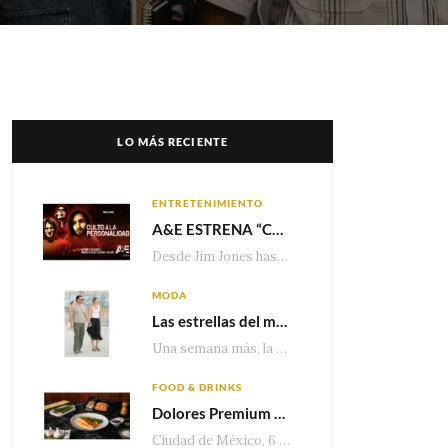
LO MÁS RECIENTE
ENTRETENIMIENTO
A&E ESTRENA “CULTO A LA PERSONALIDAD”,LA SERIE SOBRE LOS LÍDERES DE SECTA MÁS SINIESTROS DE LA HISTORIA
Desde Jim Jones hasta David Berg, la producción recorre en seis episodios cómo el carisma,…
MODA
Las estrellas del momento eligen Valentino
Una semana más, la belleza y la sofisticación de Valentino vuelven a tomar el escenario internacional. Desde…
FOOD & DRINKS
Dolores Premium apuesta por el salmón para seguir creciendo en categorías estratégicas
Ciudad de México, 6 de agosto de 2026.— Con una producción de 2.17 millones de…