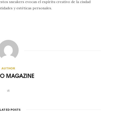
estos sneakers evocan el espíritu creativo de la ciudad
tidades y estéticas personales.
AUTHOR
ITO MAGAZINE
W
e
b
s
i
t
LATED POSTS
e