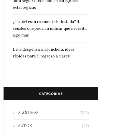
para seguir creciendo en categorías
estratégicas
¿Tu piel está realmente hidratada? 4
señales que podrían indicar que necesita
algo más
De la despensa a la lonchera: ideas
rápidas para el regreso a clases
CATEGORÍAS
ALGO MAS
(539)
AUTOS
(22)