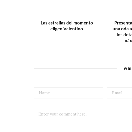
Las estrellas del momento
Presenta
eligen Valentino
una oda a 
los deta
máx
WRI