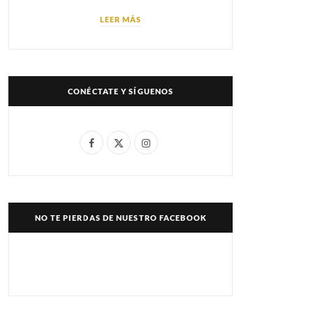
LEER MÁS
CONÉCTATE Y SÍGUENOS
F
X
I
a
(
n
c
T
s
e
w
t
NO TE PIERDAS DE NUESTRO FACEBOOK
b
i
a
o
t
g
o
t
r
k
e
a