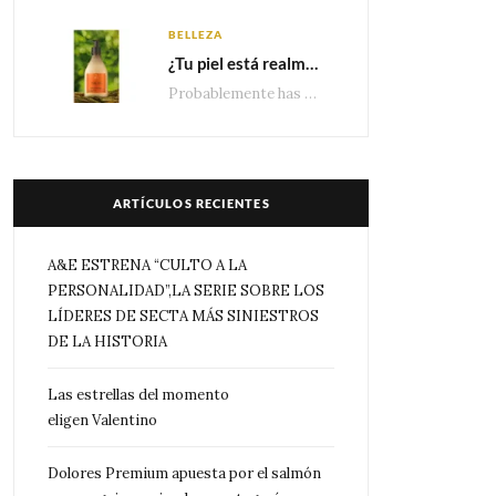
BELLEZA
¿Tu piel está realmente hidratada? 4 señales que podrían indicar que necesita algo más
Probablemente has escuchado que el cuidado e hidratación corporal se suele asociar únicamente con una…
ARTÍCULOS RECIENTES
A&E ESTRENA “CULTO A LA
PERSONALIDAD”,LA SERIE SOBRE LOS
LÍDERES DE SECTA MÁS SINIESTROS
DE LA HISTORIA
Las estrellas del momento
eligen Valentino
Dolores Premium apuesta por el salmón