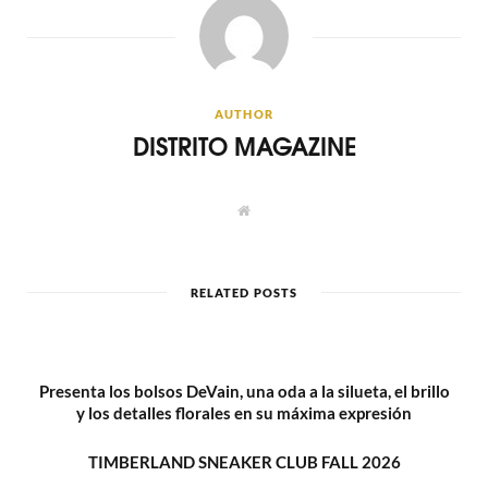
AUTHOR
DISTRITO MAGAZINE
W
e
b
s
i
t
RELATED POSTS
e
Presenta los bolsos DeVain, una oda a la silueta, el brillo
y los detalles florales en su máxima expresión
TIMBERLAND SNEAKER CLUB FALL 2026