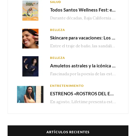
SALUD
Todos Santos Wellness Fest: el evento de bienestar que está transformando a Baja California Sur en un nuevo referente para el turismo wellness
Durante décadas, Baja California Sur ha sido reconocido por sus playas, hoteles de lujo y…
BELLEZA
Skincare para vacaciones: Los do’s and dont’s para cuidar tu piel
Entre el traje de baño, las sandalias, los lentes de sol y los looks que…
BELLEZA
Amuletos astrales y la icónica colección Zodiaque de Van Cleef & Arpels
Fascinada por la poesía de las estrellas, la Maison Van Cleef & Arpels celebra la llegada de las…
ENTRETENIMIENTO
ESTRENOS «ROSTROS DEL ENGAÑO», ESPECIAL DE LIFETIME MOVIES DONDE NADA NI NADIE ES LO QUE PARECE
En agosto, Lifetime presenta estrenos exclusivos con historias donde las apariencias esconden los secretos más…
ARTÍCULOS RECIENTES