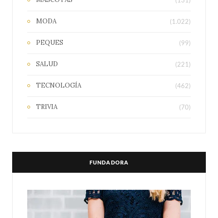
(131)
MODA
(1.022)
PEQUES
(99)
SALUD
(221)
TECNOLOGÍA
(462)
TRIVIA
(70)
FUNDADORA