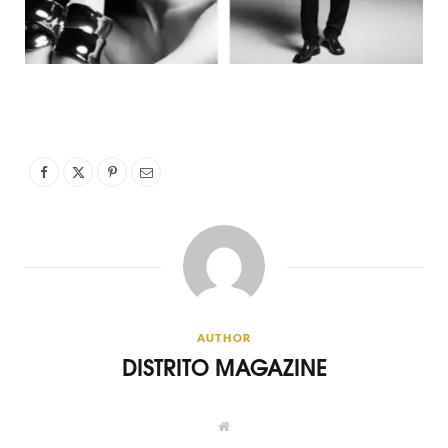
AUTHOR
DISTRITO MAGAZINE
W
e