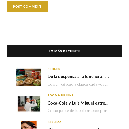
LO MÁS RECIENTE
PEQUES
De la despensa a la lonchera: ideas rápidas para el regreso a clases
Con el regreso a clases cada vez más cerca, las familias comienzan a reorganizar horarios,…
FOOD & DRINKS
Coca-Cola y Luis Miguel estrenan el comercial que celebra 100 años de historia junto a México
Como parte de la celebración por sus primeros 100 años enMéxico, Coca-Cola presenta hoy el…
BELLEZA