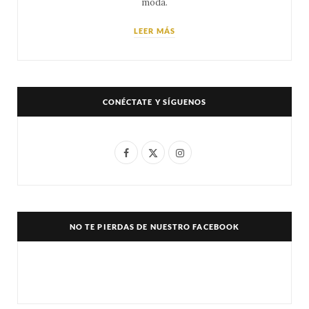
moda.
LEER MÁS
CONÉCTATE Y SÍGUENOS
F
X
I
a
(
n
c
T
s
e
w
t
NO TE PIERDAS DE NUESTRO FACEBOOK
b
i
a
o
t
g
o
t
r