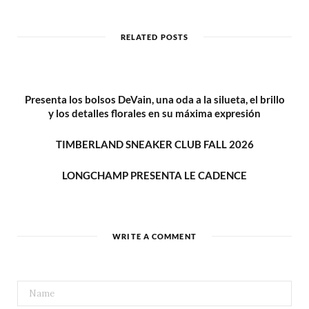
b
s
i
t
RELATED POSTS
e
Presenta los bolsos DeVain, una oda a la silueta, el brillo
y los detalles florales en su máxima expresión
TIMBERLAND SNEAKER CLUB FALL 2026
LONGCHAMP PRESENTA LE CADENCE
WRITE A COMMENT