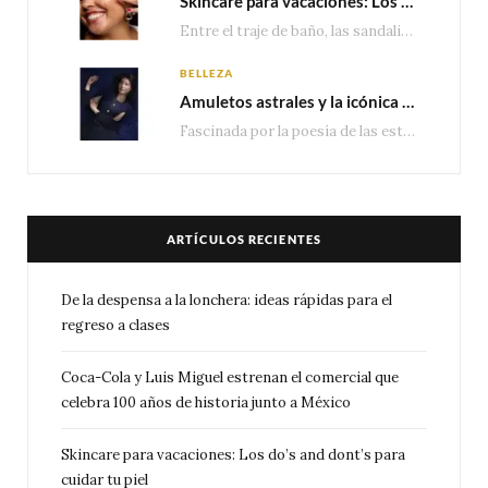
Skincare para vacaciones: Los do’s and dont’s para cuidar tu piel
Entre el traje de baño, las sandalias, los lentes de sol y los looks que…
BELLEZA
Amuletos astrales y la icónica colección Zodiaque de Van Cleef & Arpels
Fascinada por la poesía de las estrellas, la Maison Van Cleef & Arpels celebra la llegada de las…
ARTÍCULOS RECIENTES
De la despensa a la lonchera: ideas rápidas para el
regreso a clases
Coca-Cola y Luis Miguel estrenan el comercial que
celebra 100 años de historia junto a México
Skincare para vacaciones: Los do’s and dont’s para
cuidar tu piel