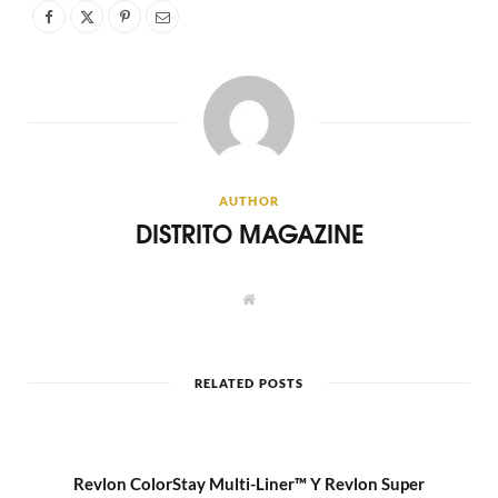
AUTHOR
DISTRITO MAGAZINE
W
e
b
s
i
t
RELATED POSTS
e
Revlon ColorStay Multi-Liner™ Y Revlon Super