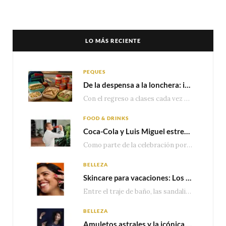
LO MÁS RECIENTE
PEQUES
De la despensa a la lonchera: ideas rápidas para el regreso a clases
Con el regreso a clases cada vez más cerca, las familias comienzan a reorganizar horarios,…
FOOD & DRINKS
Coca-Cola y Luis Miguel estrenan el comercial que celebra 100 años de historia junto a México
Como parte de la celebración por sus primeros 100 años enMéxico, Coca-Cola presenta hoy el…
BELLEZA
Skincare para vacaciones: Los do’s and dont’s para cuidar tu piel
Entre el traje de baño, las sandalias, los lentes de sol y los looks que…
BELLEZA
Amuletos astrales y la icónica colección Zodiaque de Van Cleef & Arpels