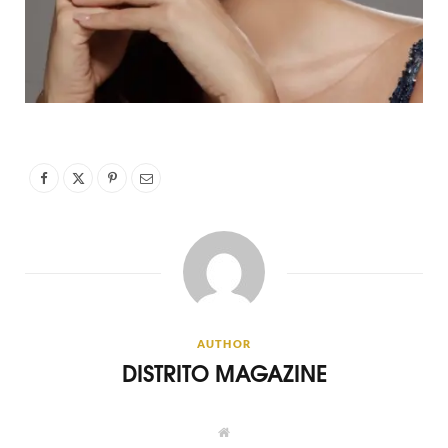
AUTHOR
DISTRITO MAGAZINE
W
e