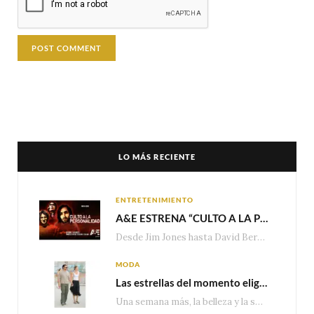
LO MÁS RECIENTE
ENTRETENIMIENTO
A&E ESTRENA “CULTO A LA PERSONALIDAD”,LA SERIE SOBRE LOS LÍDERES DE SECTA MÁS SINIESTROS DE LA HISTORIA
Desde Jim Jones hasta David Berg, la producción recorre en seis episodios cómo el carisma,…
MODA
Las estrellas del momento eligen Valentino
Una semana más, la belleza y la sofisticación de Valentino vuelven a tomar el escenario internacional. Desde…