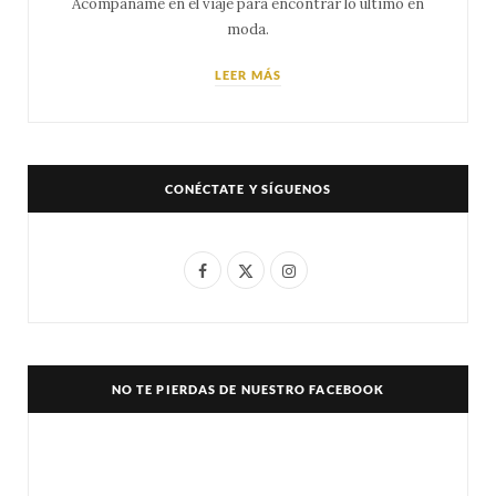
Acompáñame en el viaje para encontrar lo último en
moda.
LEER MÁS
CONÉCTATE Y SÍGUENOS
F
X
I
a
(
n
c
T
s
e
w
t
NO TE PIERDAS DE NUESTRO FACEBOOK
b
i
a
o
t
g