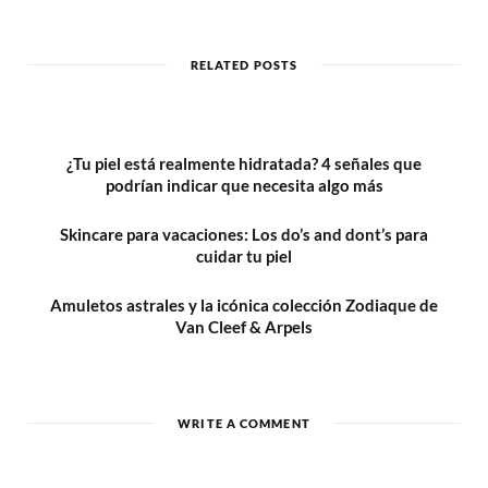
b
s
i
t
RELATED POSTS
e
¿Tu piel está realmente hidratada? 4 señales que
podrían indicar que necesita algo más
Skincare para vacaciones: Los do’s and dont’s para
cuidar tu piel
Amuletos astrales y la icónica colección Zodiaque de
Van Cleef & Arpels
WRITE A COMMENT