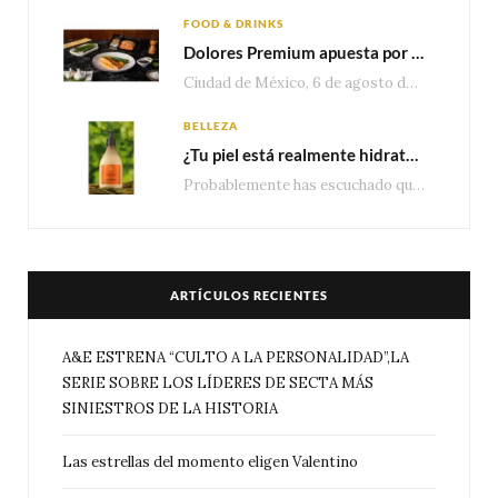
FOOD & DRINKS
Dolores Premium apuesta por el salmón para seguir creciendo en categorías estratégicas
Ciudad de México, 6 de agosto de 2026.— Con una producción de 2.17 millones de…
BELLEZA
¿Tu piel está realmente hidratada? 4 señales que podrían indicar que necesita algo más
Probablemente has escuchado que el cuidado e hidratación corporal se suele asociar únicamente con una…
ARTÍCULOS RECIENTES
A&E ESTRENA “CULTO A LA PERSONALIDAD”,LA
SERIE SOBRE LOS LÍDERES DE SECTA MÁS
SINIESTROS DE LA HISTORIA
Las estrellas del momento eligen Valentino