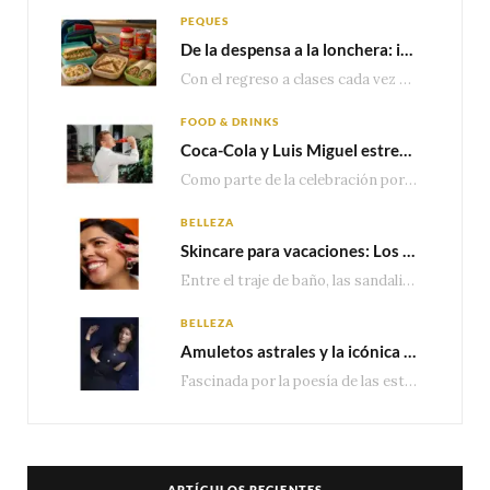
PEQUES
De la despensa a la lonchera: ideas rápidas para el regreso a clases
Con el regreso a clases cada vez más cerca, las familias comienzan a reorganizar horarios,…
FOOD & DRINKS
Coca-Cola y Luis Miguel estrenan el comercial que celebra 100 años de historia junto a México
Como parte de la celebración por sus primeros 100 años enMéxico, Coca-Cola presenta hoy el…
BELLEZA
Skincare para vacaciones: Los do’s and dont’s para cuidar tu piel
Entre el traje de baño, las sandalias, los lentes de sol y los looks que…
BELLEZA
Amuletos astrales y la icónica colección Zodiaque de Van Cleef & Arpels
Fascinada por la poesía de las estrellas, la Maison Van Cleef & Arpels celebra la llegada de las…
ARTÍCULOS RECIENTES