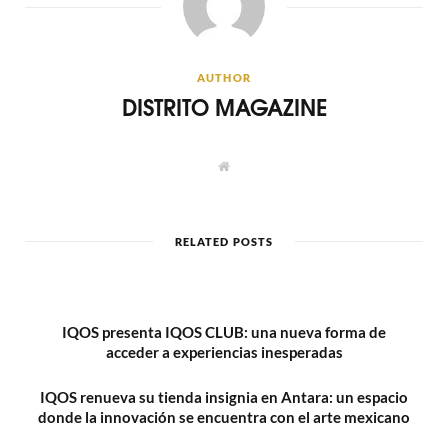
AUTHOR
DISTRITO MAGAZINE
W
e
b
s
i
t
RELATED POSTS
e
IQOS presenta IQOS CLUB: una nueva forma de
acceder a experiencias inesperadas
IQOS renueva su tienda insignia en Antara: un espacio
donde la innovación se encuentra con el arte mexicano