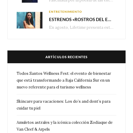
Fascinada por la poesía de las estrellas, la Maison Van Cleef & Arpels celebra la llegada de las…
ENTRETENIMIENTO
ESTRENOS «ROSTROS DEL ENGAÑO», ESPECIAL DE LIFETIME MOVIES DONDE NADA NI NADIE ES LO QUE PARECE
En agosto, Lifetime presenta estrenos exclusivos con historias donde las apariencias esconden los secretos más…
ARTÍCULOS RECIENTES
Todos Santos Wellness Fest: el evento de bienestar
que está transformando a Baja California Sur en un
nuevo referente para el turismo wellness
Skincare para vacaciones: Los do’s and dont’s para
cuidar tu piel
Amuletos astrales y la icónica colección Zodiaque de
Van Cleef & Arpels