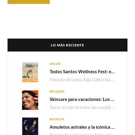
LO MÁS RECIENTE
SALUD
Todos Santos Wellness Fest: el evento de bienestar que está transformando a Baja California Sur en un nuevo referente para el turismo wellness
Durante décadas, Baja California Sur ha sido reconocido por sus playas, hoteles de lujo y…
BELLEZA
Skincare para vacaciones: Los do’s and dont’s para cuidar tu piel
Entre el traje de baño, las sandalias, los lentes de sol y los looks que…
BELLEZA
Amuletos astrales y la icónica colección Zodiaque de Van Cleef & Arpels