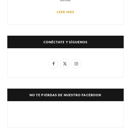
LEER MÁS
CONÉCTATE Y SÍGUENOS
F
X
I
a
(
n
c
T
s
e
w
t
NO TE PIERDAS DE NUESTRO FACEBOOK
b
i
a
o
t
g
o
t
r