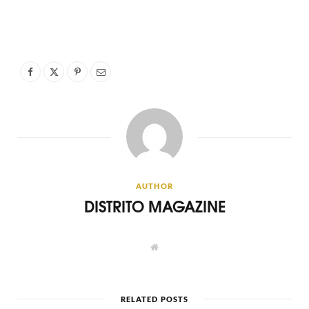
AUTHOR
DISTRITO MAGAZINE
W
e
b
s
i
t
RELATED POSTS
e