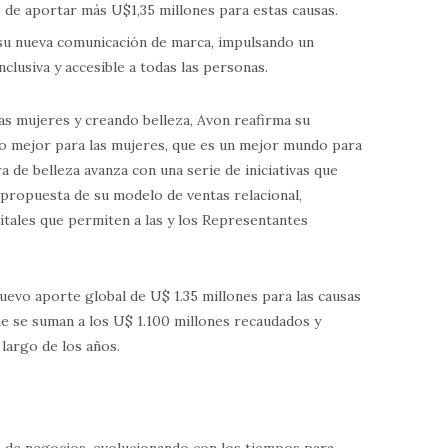
de aportar más U$1,35 millones para estas causas.
su nueva comunicación de marca, impulsando un
nclusiva y accesible a todas las personas.
as mujeres y creando belleza, Avon reafirma su
mejor para las mujeres, que es un mejor mundo para
a de belleza avanza con una serie de iniciativas que
a propuesta de su modelo de ventas relacional,
itales que permiten a las y los Representantes
uevo aporte global de U$ 1.35 millones para las causas
ue se suman a los U$ 1.100 millones recaudados y
largo de los años.
 de negocios, evolucionando con los tiempos para