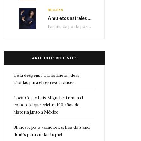
BELLEZA
Amuletos astrales y la icónica colección Zodiaque de Van Cleef & Arpels
Fascinada por la poesía de las estrellas, la Maison Van Cleef & Arpels celebra la llegada de las…
ARTÍCULOS RECIENTES
De la despensa a la lonchera: ideas
rápidas para el regreso a clases
Coca-Cola y Luis Miguel estrenan el
comercial que celebra 100 años de
historia junto a México
Skincare para vacaciones: Los do’s and
dont’s para cuidar tu piel