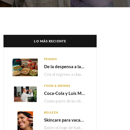
LO MÁS RECIENTE
PEQUES
De la despensa a la lonchera: ideas rápidas para el regreso a clases
Con el regreso a clases cada vez más cerca, las familias comienzan a reorganizar horarios,…
FOOD & DRINKS
Coca-Cola y Luis Miguel estrenan el comercial que celebra 100 años de historia junto a México
Como parte de la celebración por sus primeros 100 años enMéxico, Coca-Cola presenta hoy el…
BELLEZA
Skincare para vacaciones: Los do’s and dont’s para cuidar tu piel
Entre el traje de baño, las sandalias, los lentes de sol y los looks que…