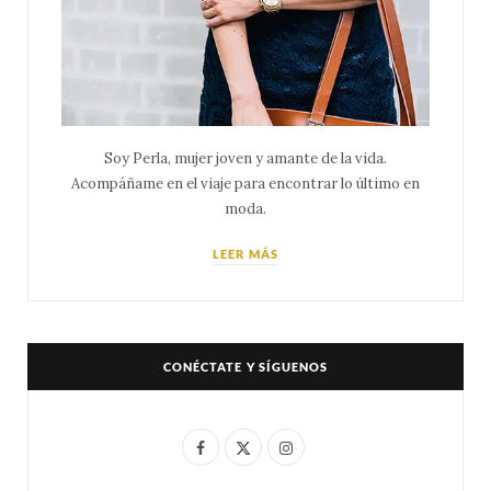
Soy Perla, mujer joven y amante de la vida.
Acompáñame en el viaje para encontrar lo último en
moda.
LEER MÁS
CONÉCTATE Y SÍGUENOS
F
X
I
a
(
n