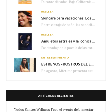
Durante décadas, Baja California Sur ha sido reconocido por sus playas, hoteles de lujo y…
BELLEZA
Skincare para vacaciones: Los do’s and dont’s para cuidar tu piel
Entre el traje de baño, las sandalias, los lentes de sol y los looks que…
BELLEZA
Amuletos astrales y la icónica colección Zodiaque de Van Cleef & Arpels
Fascinada por la poesía de las estrellas, la Maison Van Cleef & Arpels celebra la llegada de las…
ENTRETENIMIENTO
ESTRENOS «ROSTROS DEL ENGAÑO», ESPECIAL DE LIFETIME MOVIES DONDE NADA NI NADIE ES LO QUE PARECE
En agosto, Lifetime presenta estrenos exclusivos con historias donde las apariencias esconden los secretos más…
ARTÍCULOS RECIENTES
Todos Santos Wellness Fest: el evento de bienestar