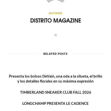
AUTHOR
DISTRITO MAGAZINE
W
e
b
s
i
t
RELATED POSTS
e
Presenta los bolsos DeVain, una oda a la silueta, el brillo
y los detalles florales en su máxima expresión
TIMBERLAND SNEAKER CLUB FALL 2026
LONGCHAMP PRESENTA LE CADENCE