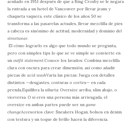
acuñado en 1951 después de que a Bing Crosby se le negara
la entrada a un hotel de Vancouver por llevar jeans y
chaqueta vaquera, este clásico de los años 50 se
transforma a las pasarelas actuales, llevar mezclilla de pies
a cabeza es sinónimo de actitud, modernidad y dominio de
l
streetwear
.
El cómo lograrlo es algo que todo mundo se pregunta,
pero con simples tips lo que se ve simple se convierte en
un
outfit statement:
Conoce los lavados: Combina mezclilla
clara con oscura para crear dimensión, así como añadir
piezas de
acid wash
Varía las piezas: Juega con detalles
distintos —desgastes, costuras o cortes— en cada
prenda.Equilibra la silueta: Oversize arriba, slim abajo, o
viceversa. O si eres una persona más arriesgada, el
oversize en ambas partes puede ser un
game
change
Accesorios clave: Sneakers Hogan, bolsos en denim
con textura y un toque de brillo hacen la diferencia.