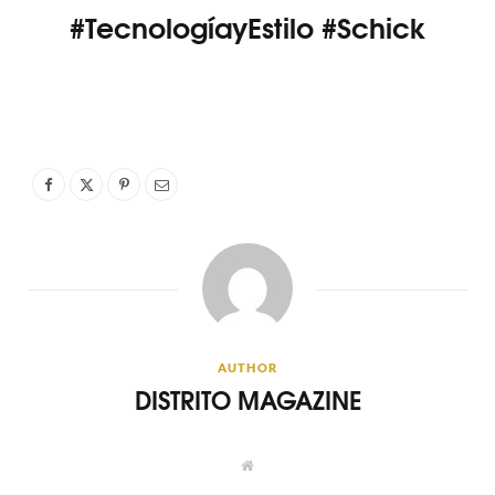
#TecnologíayEstilo #Schick
AUTHOR
DISTRITO MAGAZINE
W
e
b