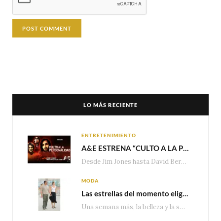
LO MÁS RECIENTE
ENTRETENIMIENTO
A&E ESTRENA “CULTO A LA PERSONALIDAD”,LA SERIE SOBRE LOS LÍDERES DE SECTA MÁS SINIESTROS DE LA HISTORIA
Desde Jim Jones hasta David Berg, la producción recorre en seis episodios cómo el carisma,…
MODA
Las estrellas del momento eligen Valentino
Una semana más, la belleza y la sofisticación de Valentino vuelven a tomar el escenario internacional. Desde…