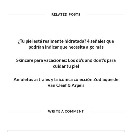
s
i
t
RELATED POSTS
e
¿Tu piel está realmente hidratada? 4 señales que
podrían indicar que necesita algo más
Skincare para vacaciones: Los do’s and dont’s para
cuidar tu piel
Amuletos astrales y la icónica colección Zodiaque de
Van Cleef & Arpels
WRITE A COMMENT