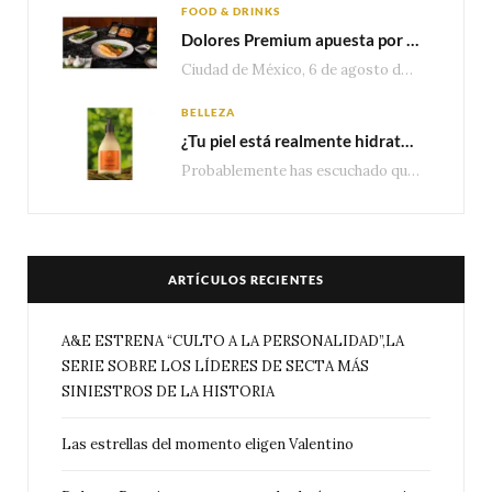
FOOD & DRINKS
Dolores Premium apuesta por el salmón para seguir creciendo en categorías estratégicas
Ciudad de México, 6 de agosto de 2026.— Con una producción de 2.17 millones de…
BELLEZA
¿Tu piel está realmente hidratada? 4 señales que podrían indicar que necesita algo más
Probablemente has escuchado que el cuidado e hidratación corporal se suele asociar únicamente con una…
ARTÍCULOS RECIENTES
A&E ESTRENA “CULTO A LA PERSONALIDAD”,LA
SERIE SOBRE LOS LÍDERES DE SECTA MÁS
SINIESTROS DE LA HISTORIA
Las estrellas del momento eligen Valentino