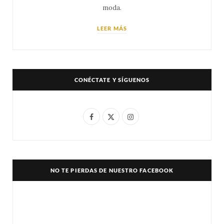
moda.
LEER MÁS
CONÉCTATE Y SÍGUENOS
F
X
I
a
(
n
c
T
s
e
w
t
NO TE PIERDAS DE NUESTRO FACEBOOK
b
i
a
o
t
g
o
t
r