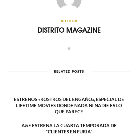
AUTHOR
DISTRITO MAGAZINE
W
e
b
s
i
t
RELATED POSTS
e
ESTRENOS «ROSTROS DEL ENGAÑO», ESPECIAL DE
LIFETIME MOVIES DONDE NADA NI NADIE ES LO
QUE PARECE
A&E ESTRENA LA CUARTA TEMPORADA DE
“CLIENTES EN FURIA”