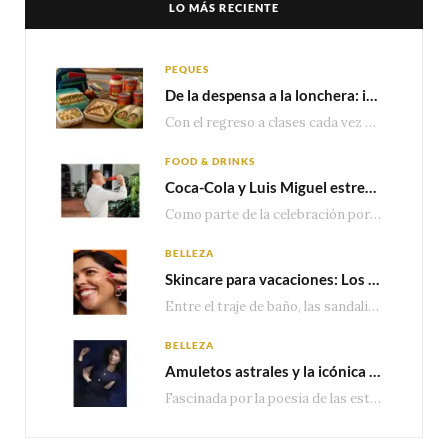
LO MÁS RECIENTE
PEQUES
De la despensa a la lonchera: ideas rápidas para el regreso a clases
Con el regreso a clases cada vez más cerca, las familias comienzan a reorganizar horarios,…
FOOD & DRINKS
Coca-Cola y Luis Miguel estrenan el comercial que celebra 100 años de historia junto a México
Como parte de la celebración por sus primeros 100 años enMéxico, Coca-Cola presenta hoy el…
BELLEZA
Skincare para vacaciones: Los do’s and dont’s para cuidar tu piel
Entre el traje de baño, las sandalias, los lentes de sol y los looks que…
BELLEZA
Amuletos astrales y la icónica colección Zodiaque de Van Cleef & Arpels
Fascinada por la poesía de las estrellas, la Maison Van Cleef & Arpels celebra la llegada de las…