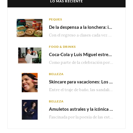
LO MÁS RECIENTE
PEQUES
De la despensa a la lonchera: ideas rápidas para el regreso a clases
Con el regreso a clases cada vez más cerca, las familias comienzan a reorganizar horarios,…
FOOD & DRINKS
Coca-Cola y Luis Miguel estrenan el comercial que celebra 100 años de historia junto a México
Como parte de la celebración por sus primeros 100 años enMéxico, Coca-Cola presenta hoy el…
BELLEZA
Skincare para vacaciones: Los do’s and dont’s para cuidar tu piel
Entre el traje de baño, las sandalias, los lentes de sol y los looks que…
BELLEZA
Amuletos astrales y la icónica colección Zodiaque de Van Cleef & Arpels
Fascinada por la poesía de las estrellas, la Maison Van Cleef & Arpels celebra la llegada de las…