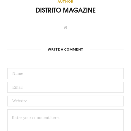
AUTHOR
DISTRITO MAGAZINE
W
e
b
s
i
t
WRITE A COMMENT
e