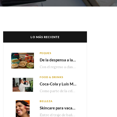
LO MÁS RECIENTE
PEQUES
De la despensa a la lonchera: ideas rápidas para el regreso a clases
Con el regreso a clases cada vez más cerca, las familias comienzan a reorganizar horarios,…
FOOD & DRINKS
Coca-Cola y Luis Miguel estrenan el comercial que celebra 100 años de historia junto a México
Como parte de la celebración por sus primeros 100 años enMéxico, Coca-Cola presenta hoy el…
BELLEZA
Skincare para vacaciones: Los do’s and dont’s para cuidar tu piel
Entre el traje de baño, las sandalias, los lentes de sol y los looks que…