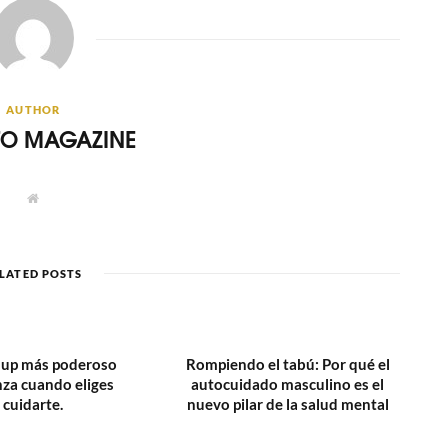
AUTHOR
ITO MAGAZINE
W
e
b
s
i
t
LATED POSTS
e
w up más poderoso
Rompiendo el tabú: Por qué el
za cuando eliges
autocuidado masculino es el
cuidarte.
nuevo pilar de la salud mental