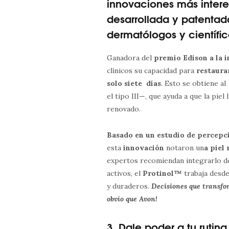
innovaciones más intere
desarrollada y patenta
dermatólogos y científic
Ganadora del
premio Edison a la 
clínicos su capacidad para
restaura
solo siete días
. Esto se obtiene al
el tipo III—, que ayuda a que la pie
renovado.
Basado en un estudio de percepc
esta
innovación
notaron un
a piel
expertos recomiendan integrarlo den
activos, el
Protinol™
trabaja desde 
y duraderos.
Decisiones que transfor
obvio que Avon!
3. Dale poder a tu rutina