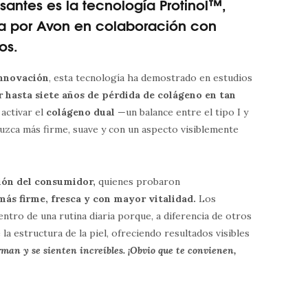
santes es la tecnología Protinol™,
da por Avon en colaboración con
os.
innovación
, esta tecnología ha demostrado en estudios
r hasta siete años de pérdida de colágeno en tan
 activar el
colágeno dual
—un balance entre el tipo I y
l luzca más firme, suave y con un aspecto visiblemente
ión del consumidor,
quienes probaron
 más firme, fresca y con mayor vitalidad.
Los
tro de una rutina diaria porque, a diferencia de otros
la estructura de la piel, ofreciendo resultados visibles
man y se sienten increíbles. ¡Obvio que te convienen,