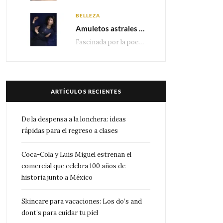
BELLEZA
Amuletos astrales y la icónica colección Zodiaque de Van Cleef & Arpels
Fascinada por la poesía de las estrellas, la Maison Van Cleef & Arpels celebra la llegada de las…
ARTÍCULOS RECIENTES
De la despensa a la lonchera: ideas
rápidas para el regreso a clases
Coca-Cola y Luis Miguel estrenan el
comercial que celebra 100 años de
historia junto a México
Skincare para vacaciones: Los do’s and
dont’s para cuidar tu piel