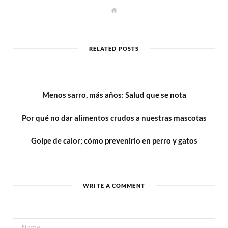
W
e
b
s
i
t
RELATED POSTS
e
Menos sarro, más años: Salud que se nota
Por qué no dar alimentos crudos a nuestras mascotas
Golpe de calor; cómo prevenirlo en perro y gatos
WRITE A COMMENT