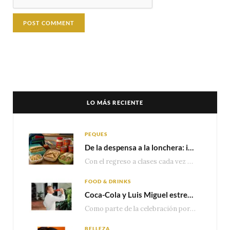
LO MÁS RECIENTE
PEQUES
De la despensa a la lonchera: ideas rápidas para el regreso a clases
Con el regreso a clases cada vez más cerca, las familias comienzan a reorganizar horarios,…
FOOD & DRINKS
Coca-Cola y Luis Miguel estrenan el comercial que celebra 100 años de historia junto a México
Como parte de la celebración por sus primeros 100 años enMéxico, Coca-Cola presenta hoy el…
BELLEZA