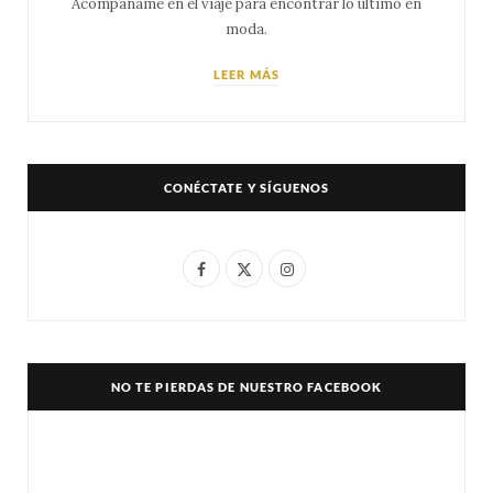
Acompáñame en el viaje para encontrar lo último en
moda.
LEER MÁS
CONÉCTATE Y SÍGUENOS
F
X
I
a
(
n
c
T
s
e
w
t
NO TE PIERDAS DE NUESTRO FACEBOOK
b
i
a
o
t
g
o
t
r