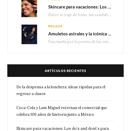
Skincare para vacaciones: Los do’s and dont’s para cuidar tu piel
Entre el traje de baño, las sandalias, los lentes de sol y los looks que…
BELLEZA
Amuletos astrales y la icónica colección Zodiaque de Van Cleef & Arpels
Fascinada por la poesía de las estrellas, la Maison Van Cleef & Arpels celebra la llegada de las…
ARTÍCULOS RECIENTES
De la despensa a la lonchera: ideas rápidas para el
regreso a clases
Coca-Cola y Luis Miguel estrenan el comercial que
celebra 100 años de historia junto a México
Skincare para vacaciones: Los do’s and dont’s para