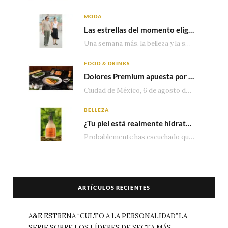
MODA
Las estrellas del momento eligen Valentino
Una semana más, la belleza y la sofisticación de Valentino vuelven a tomar el escenario internacional. Desde…
FOOD & DRINKS
Dolores Premium apuesta por el salmón para seguir creciendo en categorías estratégicas
Ciudad de México, 6 de agosto de 2026.— Con una producción de 2.17 millones de…
BELLEZA
¿Tu piel está realmente hidratada? 4 señales que podrían indicar que necesita algo más
Probablemente has escuchado que el cuidado e hidratación corporal se suele asociar únicamente con una…
ARTÍCULOS RECIENTES
A&E ESTRENA “CULTO A LA PERSONALIDAD”,LA
SERIE SOBRE LOS LÍDERES DE SECTA MÁS