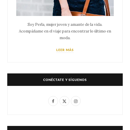
Soy Perla, mujer joven y amante de la vida.
Acompáñame en el viaje para encontrar lo último en
moda.
LEER MÁS
CONÉCTATE Y SÍGUENOS
F
X
I
a
(
n
c
T
s