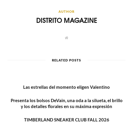
AUTHOR
DISTRITO MAGAZINE
W
e
b
s
i
t
RELATED POSTS
e
Las estrellas del momento eligen Valentino
Presenta los bolsos DeVain, una oda a la silueta, el brillo
y los detalles florales en su máxima expresión
TIMBERLAND SNEAKER CLUB FALL 2026