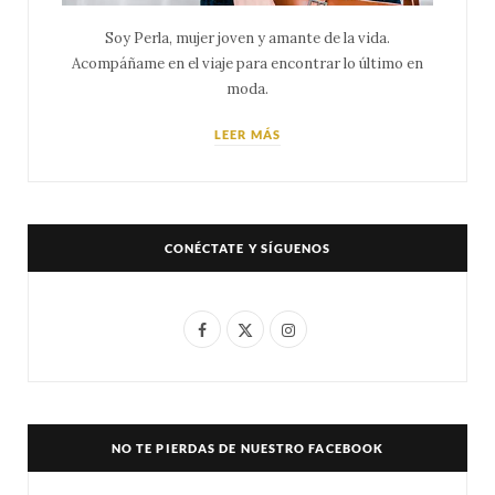
Soy Perla, mujer joven y amante de la vida.
Acompáñame en el viaje para encontrar lo último en
moda.
LEER MÁS
CONÉCTATE Y SÍGUENOS
F
X
I
a
(
n
c
T
s
e
w
t
NO TE PIERDAS DE NUESTRO FACEBOOK
b
i
a