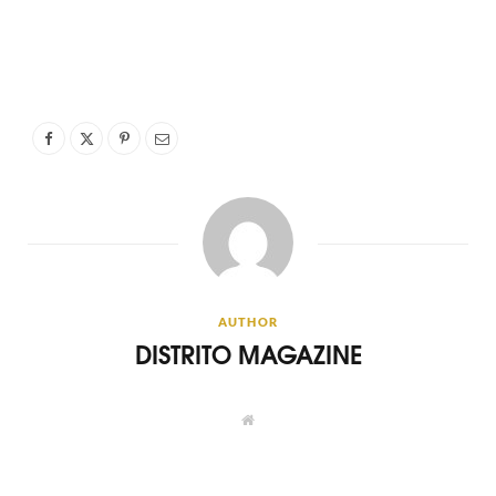
AUTHOR
DISTRITO MAGAZINE
W
e
b
s
i
t