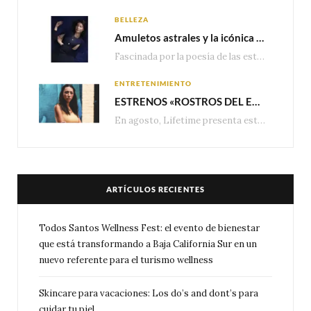
BELLEZA
Amuletos astrales y la icónica colección Zodiaque de Van Cleef & Arpels
Fascinada por la poesía de las estrellas, la Maison Van Cleef & Arpels celebra la llegada de las…
ENTRETENIMIENTO
ESTRENOS «ROSTROS DEL ENGAÑO», ESPECIAL DE LIFETIME MOVIES DONDE NADA NI NADIE ES LO QUE PARECE
En agosto, Lifetime presenta estrenos exclusivos con historias donde las apariencias esconden los secretos más…
ARTÍCULOS RECIENTES
Todos Santos Wellness Fest: el evento de bienestar
que está transformando a Baja California Sur en un
nuevo referente para el turismo wellness
Skincare para vacaciones: Los do’s and dont’s para
cuidar tu piel