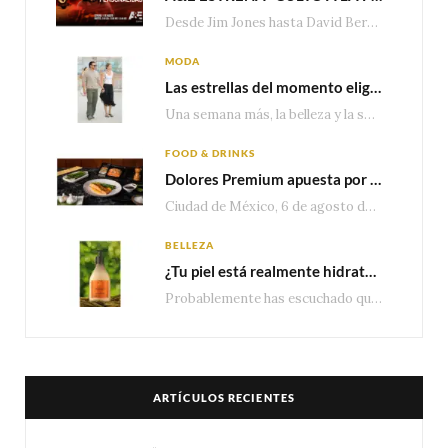
Desde Jim Jones hasta David Berg, la producción recorre en seis episodios cómo el carisma,…
MODA
Las estrellas del momento eligen Valentino
Una semana más, la belleza y la sofisticación de Valentino vuelven a tomar el escenario internacional. Desde…
FOOD & DRINKS
Dolores Premium apuesta por el salmón para seguir creciendo en categorías estratégicas
Ciudad de México, 6 de agosto de 2026.— Con una producción de 2.17 millones de…
BELLEZA
¿Tu piel está realmente hidratada? 4 señales que podrían indicar que necesita algo más
Probablemente has escuchado que el cuidado e hidratación corporal se suele asociar únicamente con una…
ARTÍCULOS RECIENTES