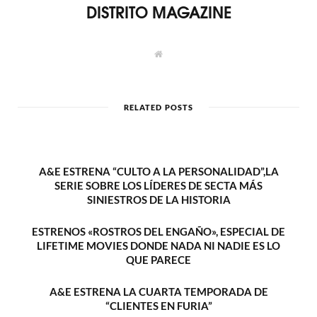
DISTRITO MAGAZINE
W
e
b
s
i
t
RELATED POSTS
e
A&E ESTRENA “CULTO A LA PERSONALIDAD”,LA
SERIE SOBRE LOS LÍDERES DE SECTA MÁS
SINIESTROS DE LA HISTORIA
ESTRENOS «ROSTROS DEL ENGAÑO», ESPECIAL DE
LIFETIME MOVIES DONDE NADA NI NADIE ES LO
QUE PARECE
A&E ESTRENA LA CUARTA TEMPORADA DE
“CLIENTES EN FURIA”