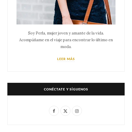
Soy Perla, mujer joven y amante de la vida.
Acompáñame en el viaje para encontrar lo último en
moda.
LEER MÁS
CONÉCTATE Y SÍGUENOS
F
X
I
a
(
n
c
T
s