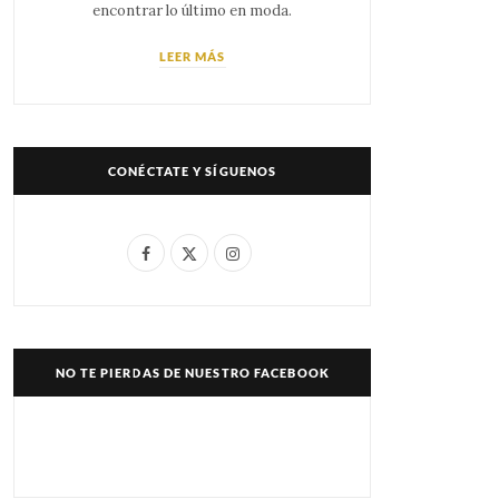
encontrar lo último en moda.
LEER MÁS
CONÉCTATE Y SÍGUENOS
F
X
I
a
(
n
c
T
s
e
w
t
NO TE PIERDAS DE NUESTRO FACEBOOK
b
i
a
o
t
g
o
t
r