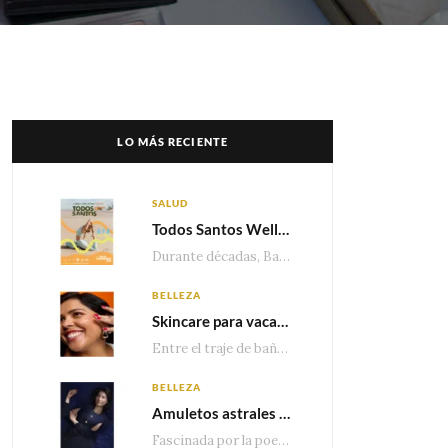
LO MÁS RECIENTE
SALUD
Todos Santos Wellness Fest: el evento de bienestar que está transformando a Baja California Sur en un nuevo referente para el turismo wellness
Durante décadas, Baja California Sur ha sido reconocido por sus playas, hoteles de lujo y…
BELLEZA
Skincare para vacaciones: Los do’s and dont’s para cuidar tu piel
Entre el traje de baño, las sandalias, los lentes de sol y los looks que…
BELLEZA
Amuletos astrales y la icónica colección Zodiaque de Van Cleef & Arpels
Fascinada por la poesía de las estrellas, la Maison Van Cleef & Arpels celebra la llegada de las…