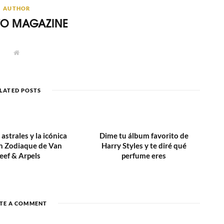
AUTHOR
ITO MAGAZINE
W
e
b
s
i
t
LATED POSTS
e
strales y la icónica
Dime tu álbum favorito de
ón Zodiaque de Van
Harry Styles y te diré qué
eef & Arpels
perfume eres
TE A COMMENT