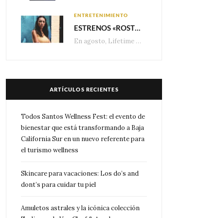
ENTRETENIMIENTO
ESTRENOS «ROSTROS DEL ENGAÑO», ESPECIAL DE LIFETIME MOVIES DONDE NADA NI NADIE ES LO QUE PARECE
En agosto, Lifetime presenta estrenos exclusivos con historias donde las apariencias esconden los secretos más…
ARTÍCULOS RECIENTES
Todos Santos Wellness Fest: el evento de
bienestar que está transformando a Baja
California Sur en un nuevo referente para
el turismo wellness
Skincare para vacaciones: Los do’s and
dont’s para cuidar tu piel
Amuletos astrales y la icónica colección