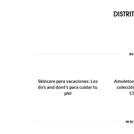
DISTR
RE
Skincare para vacaciones: Los
Amuletos a
do’s and dont’s para cuidar tu
colecci
piel
Cl
WRI