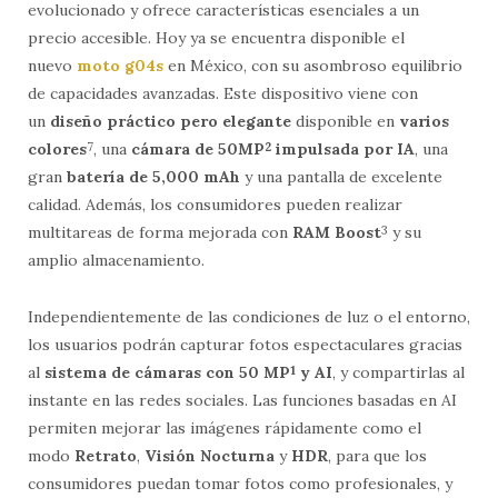
evolucionado y ofrece características esenciales a un
precio accesible. Hoy ya se encuentra disponible el
nuevo
moto g04s
en México, con su asombroso equilibrio
de capacidades avanzadas. Este dispositivo viene con
un
diseño práctico pero elegante
disponible en
varios
colores
7
, una
cámara de 50MP
2
impulsada por IA
, una
gran
batería de 5,000 mAh
y una pantalla de excelente
calidad. Además, los consumidores pueden realizar
multitareas de forma mejorada con
RAM Boost
3
y su
amplio almacenamiento.
Independientemente de las condiciones de luz o el entorno,
los usuarios podrán capturar fotos espectaculares gracias
al
sistema de cámaras con 50 MP
1
y AI
, y compartirlas al
instante en las redes sociales. Las funciones basadas en AI
permiten mejorar las imágenes rápidamente como el
modo
Retrato
,
Visión Nocturna
y
HDR
, para que los
consumidores puedan tomar fotos como profesionales, y