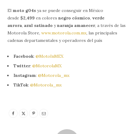
El
moto g04s
ya se puede conseguir en México
desde
$2,499
en colores
negro cósmico
,
verde
aurora
,
azul satinado
y
naranja amanecer
, a través de las
Motorola Store,
www.motorola.com.mx
, las principales
cadenas departamentales y operadores del país
Facebook
:
@MotoInMEX
Twitter
:
@MotorolaMX
Instagram
:
@Motorola_mx
TikTok
:
@Motorola_mx