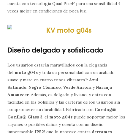
cuenta con tecnología Quad Pixel
2
para una sensibilidad 4
veces mejor en condiciones de poca luz.
Diseño delgado y sofisticado
Los usuarios estarán maravillados con la elegancia
del
moto g04s
y toda su personalidad con un acabado
suave y mate en cuatro tonos vibrantes
7
:
Azul
Satinado
,
Negro Cósmico
,
Verde Aurora
y
Naranja
Amanecer
. Además, es delgado y liviano, y entra con
facilidad en los bolsillos y las carteras de los usuarios sin
comprometer su durabilidad. Fabricado con
Corning®
Gorilla® Glass 3
, el
moto g04s
puede soportar mejor los
rayones o posibles daños y cuenta con un diseño
impermeable
IP52
1
que lo protege contra
derrames