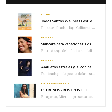
SALUD
Todos Santos Wellness Fest: el evento de bienestar que está transformando a Baja California Sur en un nuevo referente para el turismo wellness
Durante décadas, Baja California Sur ha sido reconocido por sus playas, hoteles de lujo y…
BELLEZA
Skincare para vacaciones: Los do’s and dont’s para cuidar tu piel
Entre el traje de baño, las sandalias, los lentes de sol y los looks que…
BELLEZA
Amuletos astrales y la icónica colección Zodiaque de Van Cleef & Arpels
Fascinada por la poesía de las estrellas, la Maison Van Cleef & Arpels celebra la llegada de las…
ENTRETENIMIENTO
ESTRENOS «ROSTROS DEL ENGAÑO», ESPECIAL DE LIFETIME MOVIES DONDE NADA NI NADIE ES LO QUE PARECE
En agosto, Lifetime presenta estrenos exclusivos con historias donde las apariencias esconden los secretos más…