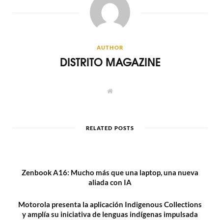
AUTHOR
DISTRITO MAGAZINE
W
e
b
s
i
t
RELATED POSTS
e
Zenbook A16: Mucho más que una laptop, una nueva
aliada con IA
Motorola presenta la aplicación Indigenous Collections
y amplía su iniciativa de lenguas indígenas impulsada