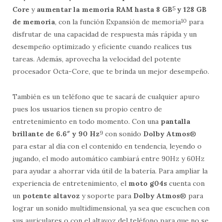
Core
y
aumentar la memoria RAM hasta 8 GB
5
y 128 GB
de memoria
, con la función Expansión de memoria
10
para
disfrutar de una capacidad de respuesta más rápida y un
desempeño optimizado y eficiente cuando realices tus
tareas. Además, aprovecha la velocidad del potente
procesador Octa-Core, que te brinda un mejor desempeño.
También es un teléfono que te sacará de cualquier apuro
pues los usuarios tienen su propio centro de
entretenimiento en todo momento. Con una
pantalla
brillante de 6.6″ y 90 Hz
9
con sonido
Dolby Atmos
®
para estar al día con el contenido en tendencia, leyendo o
jugando, el modo automático cambiará entre 90Hz y 60Hz
para ayudar a ahorrar vida útil de la batería. Para ampliar la
experiencia de entretenimiento, el
moto g04s
cuenta con
un
potente altavoz
y soporte para
Dolby Atmos
® para
lograr un sonido multidimensional, ya sea que escuchen con
sus auriculares o con el altavoz del teléfono para que no se