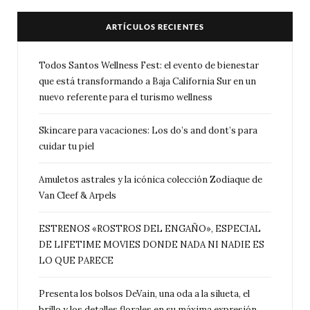
ARTÍCULOS RECIENTES
Todos Santos Wellness Fest: el evento de bienestar
que está transformando a Baja California Sur en un
nuevo referente para el turismo wellness
Skincare para vacaciones: Los do’s and dont’s para
cuidar tu piel
Amuletos astrales y la icónica colección Zodiaque de
Van Cleef & Arpels
ESTRENOS «ROSTROS DEL ENGAÑO», ESPECIAL
DE LIFETIME MOVIES DONDE NADA NI NADIE ES
LO QUE PARECE
Presenta los bolsos DeVain, una oda a la silueta, el
brillo y los detalles florales en su máxima expresión