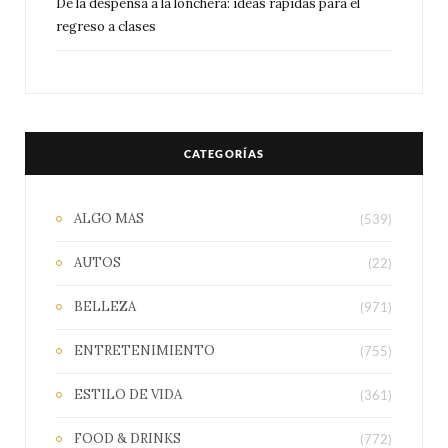
De la despensa a la lonchera: ideas rápidas para el
regreso a clases
CATEGORÍAS
ALGO MAS
(539)
AUTOS
(22)
BELLEZA
(971)
ENTRETENIMIENTO
(755)
ESTILO DE VIDA
(361)
FOOD & DRINKS
(772)