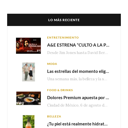
LO MÁS RECIENTE
ENTRETENIMIENTO
A&E ESTRENA “CULTO A LA PERSONALIDAD”,LA SERIE SOBRE LOS LÍDERES DE SECTA MÁS SINIESTROS DE LA HISTORIA
Desde Jim Jones hasta David Berg, la producción recorre en seis episodios cómo el carisma,…
MODA
Las estrellas del momento eligen Valentino
Una semana más, la belleza y la sofisticación de Valentino vuelven a tomar el escenario internacional. Desde…
FOOD & DRINKS
Dolores Premium apuesta por el salmón para seguir creciendo en categorías estratégicas
Ciudad de México, 6 de agosto de 2026.— Con una producción de 2.17 millones de…
BELLEZA
¿Tu piel está realmente hidratada? 4 señales que podrían indicar que necesita algo más