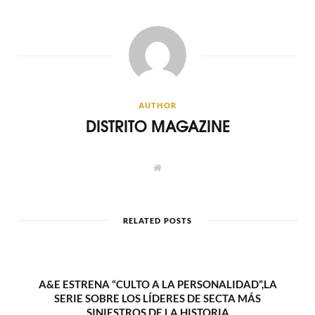
AUTHOR
DISTRITO MAGAZINE
W
e
b
s
i
t
RELATED POSTS
e
A&E ESTRENA “CULTO A LA PERSONALIDAD”,LA
SERIE SOBRE LOS LÍDERES DE SECTA MÁS
SINIESTROS DE LA HISTORIA