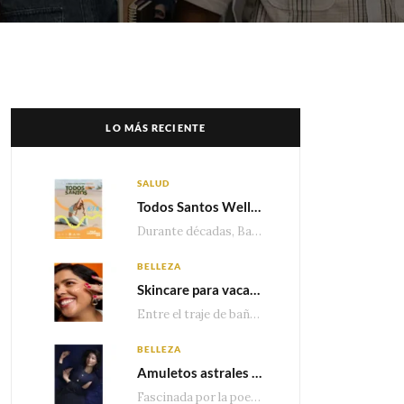
LO MÁS RECIENTE
SALUD
Todos Santos Wellness Fest: el evento de bienestar que está transformando a Baja California Sur en un nuevo referente para el turismo wellness
Durante décadas, Baja California Sur ha sido reconocido por sus playas, hoteles de lujo y…
BELLEZA
Skincare para vacaciones: Los do’s and dont’s para cuidar tu piel
Entre el traje de baño, las sandalias, los lentes de sol y los looks que…
BELLEZA
Amuletos astrales y la icónica colección Zodiaque de Van Cleef & Arpels
Fascinada por la poesía de las estrellas, la Maison Van Cleef & Arpels celebra la llegada de las…