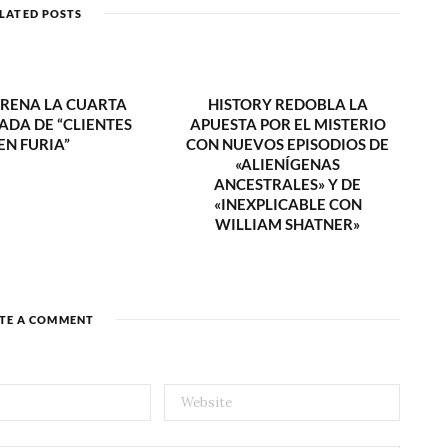
t
LATED POSTS
e
TRENA LA CUARTA
HISTORY REDOBLA LA
DA DE “CLIENTES
APUESTA POR EL MISTERIO
EN FURIA”
CON NUEVOS EPISODIOS DE
«ALIENÍGENAS
ANCESTRALES» Y DE
«INEXPLICABLE CON
WILLIAM SHATNER»
TE A COMMENT