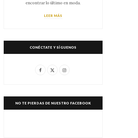
encontrar lo último en moda.
LEER MÁS
CONÉCTATE Y SÍGUENOS
F
X
I
a
(
n
c
T
s
e
w
t
NO TE PIERDAS DE NUESTRO FACEBOOK
b
i
a
o
t
g
o
t
r