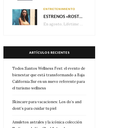
ENTRETENIMIENTO
ESTRENOS «ROSTROS DEL ENGAÑO», ESPECIAL DE LIFETIME MOVIES DONDE NADA NI NADIE ES LO QUE PARECE
En agosto, Lifetime presenta estrenos exclusivos con historias donde las apariencias esconden los secretos más…
ARTÍCULOS RECIENTES
Todos Santos Wellness Fest: el evento de
bienestar que está transformando a Baja
California Sur en un nuevo referente para
el turismo wellness
Skincare para vacaciones: Los do’s and
dont’s para cuidar tu piel
Amuletos astrales y la icónica colección